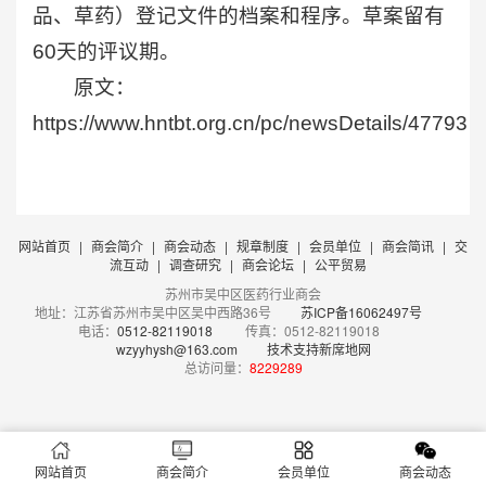
品、草药）登记文件的档案和程序。草案留有
60天的评议期。
原文：
https://www.hntbt.org.cn/pc/newsDetails/47793
网站首页
|
商会简介
|
商会动态
|
规章制度
|
会员单位
|
商会简讯
|
交
流互动
|
调查研究
|
商会论坛
|
公平贸易
苏州市吴中区医药行业商会
地址：江苏省苏州市吴中区吴中西路36号
苏ICP备16062497号
电话：
0512-82119018
传真：0512-82119018
wzyyhysh@163.com
技术支持新席地网
总访问量：
8229289
网站首页
商会简介
会员单位
商会动态