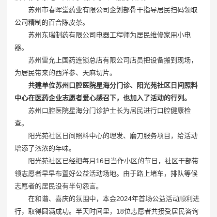
苏州市春晖堂药业有限公司企划部骨干指导居民扫码领取
公司精制的百合陈皮茶。
苏州东瑞制药有限公司电器工程师为居民维修家用小电
器。
苏州雷允上国药连锁总店有限公司店员把设备搬到现场，
为居民带来的西洋参、天麻切片。
共建单位苏州口腔医院星海分门诊、阳光苑社区日间照料
中心在医药企业志愿者爱心感召下，也加入了活动的行列。
苏州口腔医院星海分门诊护士长为居民进行口腔健康检
查。
阳光苑社区日间照料中心的理发、磨刀服务项目，给活动
增添了浓浓的年味。
阳光苑社区已经把每月16日当作小区的节日，社区干部带
领志愿者早早布置好公益活动场地。由于路上堵车，排队等候
志愿者的居民没有半句怨言。
在和谐、喜庆的氛围中，本会2024年首场公益活动顺利进
行，取得圆满成功。半天时间里，18位志愿者共接受居民咨询