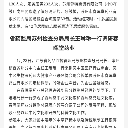
136人次、服务居民233人次，苏州登特商贸有限公司（小D在
线）向居民赠送了假牙清洁片、牙线棒，苏州市春晖堂药业有
限公司向居民赠送百合陈皮茶63包。活动结束时，许多居民意
犹未尽，有42位居民向志愿者表达了后续服务意向。
省药监局苏州检查分局局长王琳琳一行调研春
晖堂药业
1月23日，江苏省药品监督管理局苏州检查分局局长、审评
核查苏州分中心主任王琳琳一行来到吴中区医药行业商会、吴
中区生物医药及大健康产业联盟协会副会长单位苏州市春晖堂
药业有限公司走访调研，聆听企业声音，为企业答疑解惑。
在春晖堂药业总经理许钱华及分管副总经理的陪同下，王
琳琳局长一行参观了春晖堂中药文化馆和春晖堂党建文化馆。
春晖堂药业分管副总经理向领导介绍了公司的发展历程、现阶
段业务以及中药文化馆开展的科普文化工作。
参观中，大家对馆中展示的中草药标本以及传统炮制工具很感
兴趣，当了解到展出的草药标本是公司员工在专业老师指导下