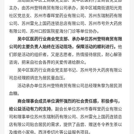
活动由吴中区工商联党支部、吴中区医药行业商会党支部
主办，由苏州登特商贸有限公司承办，吴中区城南街道阳光苑
社区党总支、苏州市春晖堂药业有限公司、苏州东瑞制药有限
公司、苏州雷允上国药连锁总店有限公司、苏州市号外大药房
有限公司、苏州口腔医院星海分门诊等单位协办。
吴中区医药行业商会党支部、承办单位苏州登特商贸有限
公司的主要负责人始终在活动现场，保障活动的顺利进行。
他
们即是活动的组织者，又是志愿者，热情接待居民，耐心解答
咨询，把来自社会各界的关爱传递给群众。
吴中区医药行业商会党支部书记、苏州号外大药房有限公
司总经理颜炳忠为居民量血压。
活动承办单位苏州登特商贸有限公司总经理朱黎为居民测
血糖。
商会理事会成员单位满怀强烈的社会责任感，积极参与，
给公益活动有力的支持
。副会长单位苏州市春晖堂药业有限公
司和理事单位苏州东瑞制药有限公司、苏州雷允上国药连锁总
店有限公司贴合居民的需求，提供了品尝、赠送冬令养生茶以
及维修小家电、西洋参切片等公益服务项目。