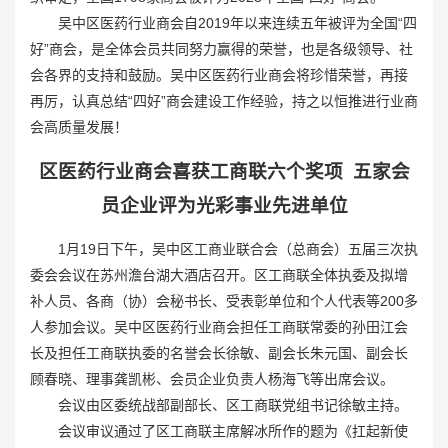
吴中区医药行业商会自2019年以来连续五年被评为全国“四
好”商会，是全体会员共同努力赢得的荣誉，也是各级领导、社
会各界的支持和鼓励。吴中区医药行业商会将珍惜荣誉，再接
再厉，认真总结“四好”商会建设工作经验，持之以恒推进行业商
会高质量发展！
区医药行业商会喜获工商联六个奖项
五家会
员企业评为光彩事业先进单位
1月19日下午，吴中区工商业联合会（总商会）五届三次执
委会会议在苏州澹台湖大酒店召开。区工商联全体执委及拟增
补人员、各商（协）会秘书长、受表彰单位和个人代表等200多
人参加会议。吴中区医药行业商会担任工商联常委的孙田江会
长及担任工商联执委的名誉会长徐敏、副会长朱元国、副会长
顾春晓、理事龚凯彬、会员企业负责人杨海飞等出席会议。
会议由区委统战部副部长、区工商联党组书记徐敏主持。
会议审议通过了区工商联主席解冰所作的题为《扛起新使