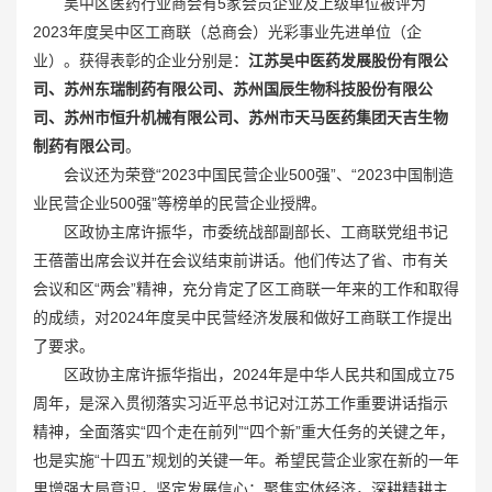
吴中区医药行业商会有5家会员企业及上级单位被评为
2023年度吴中区工商联（总商会）光彩事业先进单位（企
业）。获得表彰的企业分别是：
江苏吴中医药发展股份有限公
司、苏州东瑞制药有限公司、苏州国辰生物科技股份有限公
司、苏州市恒升机械有限公司、苏州市天马医药集团天吉生物
制药有限公司
。
会议还为荣登“2023中国民营企业500强”、“2023中国制造
业民营企业500强”等榜单的民营企业授牌。
区政协主席许振华，市委统战部副部长、工商联党组书记
王蓓蕾出席会议并在会议结束前讲话。他们传达了省、市有关
会议和区“两会”精神，充分肯定了区工商联一年来的工作和取得
的成绩，对2024年度吴中民营经济发展和做好工商联工作提出
了要求。
区政协主席许振华指出，2024年是中华人民共和国成立75
周年，是深入贯彻落实习近平总书记对江苏工作重要讲话指示
精神，全面落实“四个走在前列”“四个新”重大任务的关键之年，
也是实施“十四五”规划的关键一年。希望民营企业家在新的一年
里增强大局意识，坚定发展信心；聚焦实体经济，深耕精耕主