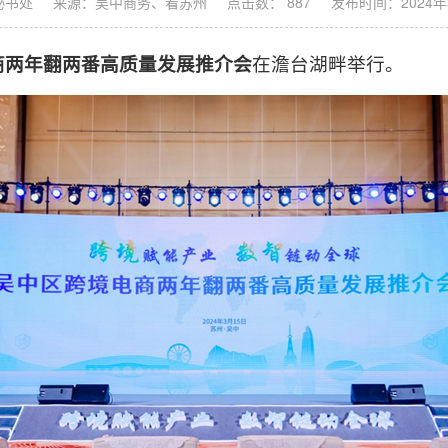
秘书处
来源：吴中商务、看苏州
点击数： 887
发布时间：2024年
商两年翻两番高质量发展推介会
在澹台湖畔举行。