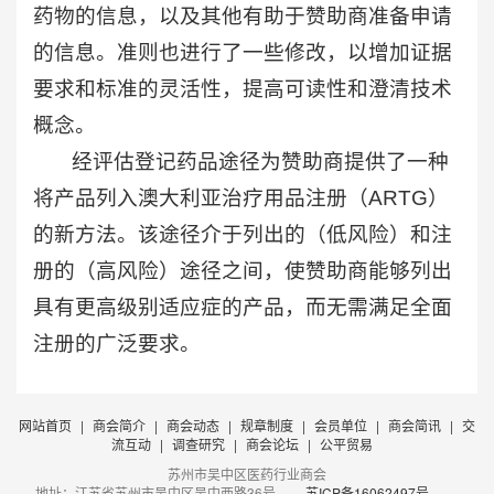
药物的信息，以及其他有助于赞助商准备申请
的信息。准则也进行了一些修改，以增加证据
要求和标准的灵活性，提高可读性和澄清技术
概念。
经评估登记药品途径为赞助商提供了一种
将产品列入澳大利亚治疗用品注册（ARTG）
的新方法。该途径介于列出的（低风险）和注
册的（高风险）途径之间，使赞助商能够列出
具有更高级别适应症的产品，而无需满足全面
注册的广泛要求。
网站首页
|
商会简介
|
商会动态
|
规章制度
|
会员单位
|
商会简讯
|
交
流互动
|
调查研究
|
商会论坛
|
公平贸易
苏州市吴中区医药行业商会
地址：江苏省苏州市吴中区吴中西路36号
苏ICP备16062497号