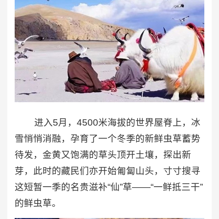
进入5月，4500米海拔的世界屋脊上，冰
雪悄悄消融，孕育了一个冬季的新鲜虫草蓄势
待发，金黄又饱满的草头顶开土壤，探出新
芽，此时的藏民们亦开始匍匐山头，寸寸搜寻
这短暂一季的名贵滋补“仙”草——“一鲜抵三干”
的鲜虫草。