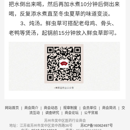
把水倒出来喝，然后再加水煮10分钟后倒出来
喝，反复添水煮直至冬虫夏草的味道变淡。
3、炖汤。鲜虫草可搭配老母鸡、骨头、
老鸭等煲汤，起锅前15分钟放入鲜虫草即可。
网站首页
|
商会简介
|
商会动态
|
规章制度
|
会员单位
|
商会简讯
|
交
流互动
|
调查研究
|
商会论坛
|
公平贸易
苏州市吴中区医药行业商会
地址：江苏省苏州市吴中区吴中西路36号
苏ICP备16062497号