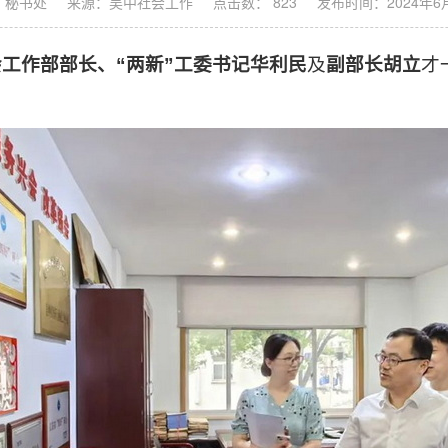
：秘书处
来源：吴中社会工作
点击数： 823
发布时间：2024年6
工作部部长、“两新”工委书记华利民
及
副部长胡立
才