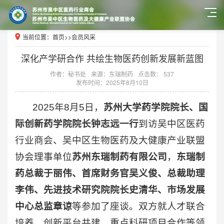
当前位置：
首页
>>
会员风采
深化产学研合作 共绘生物医药创新发展新蓝图
作者：秘书处
来源：东瑞制药
点击数： 537
发布时间：2025年8月10日
2025年8月5日，
苏州大学药学院院长、国
际创新药学院院长钟志远一行
到访吴中区医药
行业商会、吴中区生物医药及大健康产业联盟
协会理事单位
苏州东瑞制药有限公司
，
东瑞制
药总裁于丽伟、首席财务官吴义俊、总裁助理
李伟、先进技术研究院院长史清华、市场发展
中心总监章谅
等参加了座谈。双方就人才联合
培养、创新平台共建、重点科研项目合作等领