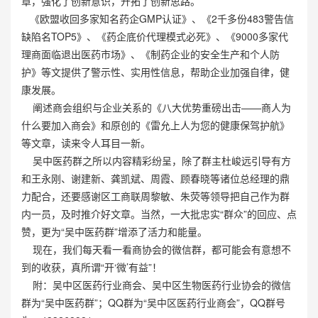
章，强化了创新意识，开拓了创新思路。
《欧盟收回多家知名药企GMP认证》、《2千多份483警告信
缺陷名TOP5》、《药企底价代理模式必死》、《9000多家代
理商面临退出医药市场》、《制药企业的安全生产和个人防
护》等文提供了警示性、实用性信息，帮助企业加强自律，健
康发展。
阐述商会组织与企业关系的《八大优势重磅出击——商人为
什么要加入商会》和原创的《雷允上人为您的健康保驾护航》
等文章，读来令人耳目一新。
吴中医药群之所以内容精彩纷呈，除了群主杜峻远引导有方
和王永刚、谢建新、龚凯斌、周霞、顾春晓等诸位总经理的鼎
力配合，还要感谢区工商联周黎敏、朱荧等领导把自己作为群
内一员，及时推介好文章。当然，一大批忠实“群众”的回应、点
赞，更为“吴中医药群”增添了活力和能量。
现在，我们每天看一看商协会的微信群，都可能会有意想不
到的收获，真所谓“开‘微’有益”！
附：吴中区医药行业商会、吴中区生物医药行业协会的微信
群为“吴中医药群”；QQ群为“吴中区医药行业商会”，QQ群号