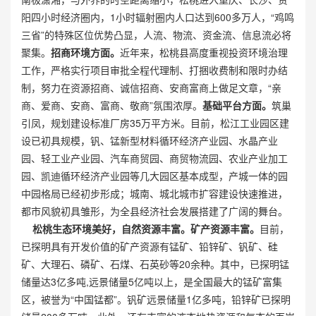
阳四小时经济圈内，1小时辐射圈内人口达到600多万人，“鸡鸣
三省”的特殊区位优势凸显，人流、物流、资金流、信息流必将
聚集。
招商环境方面。
近年来，松桃县高度重视投资环境治理
工作，严格实行项目审批全程代理制、打捆收费制和限时办结
制，努力在资源招商、诚信招商、安商富商上做足文章，“亲
商、爱商、安商、富商、敬商”氛围浓厚。
基础平台方面。
筑巢
引凤，规划建设标准厂房35万平方米。目前，松江工业园区建
设已初具规模，钒、锰新型材料循环经济产业园、水晶产业
园、轻工业产业园、汽车商贸园、商贸物流园、农业产业加工
园、凯迪循环经济产业园等几大园区基本成型，产城一体的园
中园格局已经初步形成；城南、城北城市扩容建设快速推进，
都市风貌初具雏形，为全县经济社会发展搭建了广阔的舞台。
松桃生态环境美好，自然资源丰富。
矿产资源丰富。
目前，
已探明具有开发价值的矿产资源有锰矿、铅锌矿、钒矿、硅
矿、大理石、磷矿、石煤、石英砂等20余种。其中，已探明锰
储量达3亿多吨,远景储量5亿吨以上，是全国最大的锰矿富集
区，被誉为“中国锰都”。钒矿远景储量1亿多吨，铅锌矿已探明