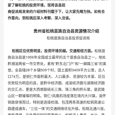
家了解松桃的投资环境，现将该县招
商促进局发来的介绍材料刊载于下，让大家先睹为快。如有合
作意向，到松桃后深
入考察、深入洽谈。
贵州省松桃苗族自治县资源情况介绍
松桃苗族自治县投资促进局
松桃区位优势明显，投资环境优越。
交通枢纽方面。
松桃苗
族自治县是1956年全国成立最早的五个苗族自治县之一，地处
黔湘渝两省一市交界处，素有“黔东北门户”和“一脚踏三省”的美
誉。全县辖28个乡镇509个村，国土面积3409平方公里，总人
口74万，是铜仁市面积最大、人口最多、资源较为丰富、区位
优势较为明显的县，是黔中经济圈、成渝经济圈与湖南经济圈
的交汇点，更是大西南联结长三角、珠三角的桥头堡，是武陵
山区一颗璀璨的明珠。铜仁•凤凰机场座落在境内大兴镇，渝怀
铁路穿境而过，特别是连接杭瑞、包茂两条高速的松铜高速公
路建成通车，“三位一体”的交通网络优化升级，松桃北通川渝，
南极潇湘，与外界的时空距离缩小，松桃进入重庆、长沙、贵