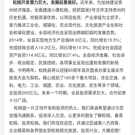
松桃开发潜力巨大，发展前景美好。
近年来，为加快建设贵
州经济强县，全面建成小康松桃，抢抓国发2号文件支持贵州的
历史机遇，挖掘资源优势，以项目投资、产业承接为主抓手，
奋力推进工业化、城镇化、农业现代化、文化旅游产业化和社
会和谐化建设，全县经济社会呈现出跨越赶超的发展态势。
2014年，全县实现地方生产总值88.6亿元，同比增长15.5%；
完成财政总收入10.2亿元，同比增长10.5%；完成全社会固定
资产投资114.9亿元，同比增长27.4%。全县经济发展、社会进
步、政治稳定、民族团结，各项事业呈现出蓬勃发展的新局
面。今明两年，松桃县将以迎接60周年县庆暨承办第五届全市
旅发大会为契机，精心规划了160多个重大项目，涉及交通、水
利、电力、工业、城建、农业、文化旅游、民生等多个领域，
总投资200亿元。未来一个时期，全县投资需求巨大，合作前景
十分广阔。
松桃是一片正待开发和投资的热土，我们真诚希望通过与您
加强沟通联系，促进深入交流，让更多的朋友了解松桃、垂青
松桃、投资松桃。我们热忱欢迎您，并通过您诚邀八方宾客、
企业精英和各界朋友到松桃观光旅游，投资兴业，大展宏图！