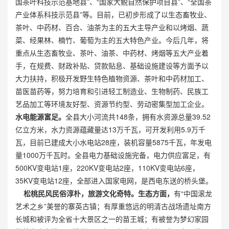
国茶叶科技示范基地县”、“国家大鲵自然保护项目县”、“全国茶
产业体系科技示范县”等。目前，已初步形成了以生态畜牧业、
茶叶、中药材、百合、油茶为主的五大主导产业和以烤烟、蔬
菜、经果林、楠竹、葡萄为主的五大特色产业。今后几年，将
重点从生态畜牧业、茶叶、油茶、中药材、烤烟等五大产业着
手，在规费、财政补贴、贷款贴息、基础设施建设等方面予以
大力扶持，积极开发野生特色植物资源、茶叶和中药材加工、
苗医苗药等，努力培育和引进轻工制造业、生物制药、民族工
艺品加工等环境友好型、资源节约型、劳动密集型加工企业。
水电能源富足。
全县大小河流共148条，拥有水资源总量39.52
亿立方米，水力资源蕴藏量达13万千瓦，可开发利用5.9万千
瓦，目前已建成大小水电站28座，装机容量5875千瓦，年发电
量1000万千瓦时。全县电力基础设施完备，电力供应富足，有
500KV变电站1座，220KV变电站2座，110KV变电站6座，
35KV变电站12座，全部进入国家电网，是西电东送的桥头堡。
松桃民风民俗淳朴，旅游文化奇特。
生态方面，
有“中国滚龙
艺术之乡”美誉的寨英古镇；有厚重悠远的明清古战场遗址南方
长城和被评为全省十大景区之一的苗王城；有被誉为梦幻家园