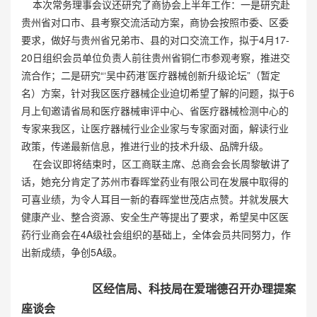
本次常务理事会议还研究了商协会上半年工作：一是研究赴
贵州省对口市、县考察交流活动方案，商协会按照市委、区委
要求，做好与贵州省兄弟市、县的对口交流工作，拟于4月17-
20日组织会员单位负责人前往贵州省铜仁市参观考察，推进交
流合作；二是研究“‘吴中药港’医疗器械创新升级论坛”（暂定
名）方案，针对我区医疗器械企业迫切希望了解的问题，拟于6
月上旬邀请省局和医疗器械审评中心、省医疗器械检测中心的
专家来我区，让医疗器械行业企业家与专家面对面，解读行业
政策，传递最新信息，推进行业的技术升级、品牌升级。
在会议即将结束时，区工商联主席、总商会会长周黎敏讲了
话，她充分肯定了苏州市春晖堂药业有限公司在发展中取得的
可喜业绩，为令人耳目一新的春晖堂世茂店点赞。并就发展大
健康产业、整合资源、安全生产等提出了要求，希望吴中区医
药行业商会在4A级社会组织的基础上，全体会员共同努力，作
出新成绩，争创5A级。
区经信局、科技局在爱瑞德召开办理提案
座谈会