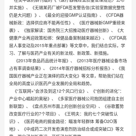
并实施》、《无锡某药厂被FDA签发警告信(实验室数据完整性
仍是大问题）》、《最全的迎接GMP认证指南》、《CFDA器
械新政：选择供应商不能再任性》、《医疗器械新GMP重磅来
袭》、《独家解读：国务院三大招推动医疗器械创新》、《大
健康产业再迎政策松绑：保健品备案制越来越近》、《CFDA高
层人事变动及2015年重点部署》等文章中，我们结合实际，学
习、了解与医药产业有关的新法规、新政策、新措施。
《2013年食品药品统计年报》、《2013年医疗器械设备市场
占有率调查结果》、《2014年医疗器械招标分析报告》、《我
国医疗器械产业正在演绎的四大变化》等文章，帮助我们站在
全局的高度认识医药产业发展的全局和趋势。
《“互联网+”会涉及到这12个风口行业》、《“创新的进化”：
产业中心崛起的奥秘》、《多家医疗器械公司抱团组建自主创
新联盟》、《盘点苏州市面上的创新创业空间》、《谷歌蓄势
改变医疗行业的7个项目》、《王明夫：我的七个突破性认
识》、《医药电商的掘金路径：瞄准年轻群体 筹备O2O落
地》、《中成药二次开发愈演愈烈防治结合或成突破口》等文