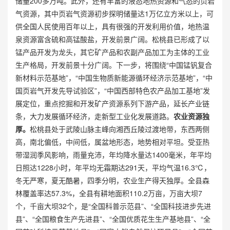
储量200多万吨。此外，还有丰富的液态地热资源和气态的页岩
气资源，其中页岩气资源初步探明储量达1万亿立方米以上，可
供全国人民使用百年以上，具有很强的开发利用价值，地热温
泉资源富含硫和高锰酸盐，开发前景广阔。松桃县已形成了以
锰产品开发为龙头，其它矿产品和农副产品加工为主体的工业
生产格局，开发前景十分广阔。下一步，将围绕“中国锰钒复合
新材料示范基地”，“中国生物质新能源循环经济示范基地”，“中
国页岩气开发先导试验区”，“中国西部特色农产品加工基地”发
展定位，重点挖掘和开发矿产资源系列下游产品，延长产业链
条，大力发展循环经济，走新型工业化发展道路。
农业资源独
厚。
松桃县处于武陵山脉主峰向湘西丘陵过渡地带，东西两侧
高，南北偏低，中间低，属盆地形态，地势相对平坦。受亚热
带湿润季风影响，雨量充沛，年均降水量达1400毫米，年平均
日照达1228小时，年平均无霜期达291天，平均气温16.3℃，
冬无严寒，夏无酷暑，四季分明，农业生产得天独厚。全县森
林覆盖率达57.3%，全县有耕地面积110.2万亩，万亩大坝7
个，千亩大坝32个，是“全国科普示范县”、“全国科技进步先进
县”、“全国粮食生产先进县”、“全国优质花生生产基地县”、“全