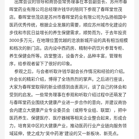
出席会议的领导和商协会常务理事在本会副会长、苏州市春
晖堂药业有限公司总经理许钱华的陪同下参观了春晖堂世茂
店。春晖堂世茂店是苏州市春晖堂药业有限公司为弘扬祖国中
医药优秀传统，根据企业发展的需要，顺应苏州城市化建设的
步伐和市民日益增长的养生保健需求，顺势而为，于去年投资
3000多万元，在地理位置优越的沧浪新城开设的具有相当规模
和档次的新门店。店内设中西药房、精制中药饮片参茸专柜、
养生保健会所等。店堂整洁，设备齐全，品种丰富，管理有
序，给参观者留下了很好的印象。
参观之后，与会者听取许钱华副会长作情况和经验的介绍。
许会长的精彩介绍，博得了全场热烈的掌声。之后进行座谈，
大家为春晖堂取得的新业绩感到由衷高兴，谈了自己的体会和
受到的启发。一些常务理事在参观和听取介绍过程中还萌发了
与春晖堂药业围绕大健康产业进一步合作的意向，并建议商协
会内建立大健康产业专业委员会（或称专业组、联盟），把中
医药养生、保健医疗、医疗器械等相关企业整合起来，形成合
力，培育吴中区的大健康产业，推动医药行业产业链向服务领
域延伸，使之成为“吴中药港”建设的又一新板块、新亮点。