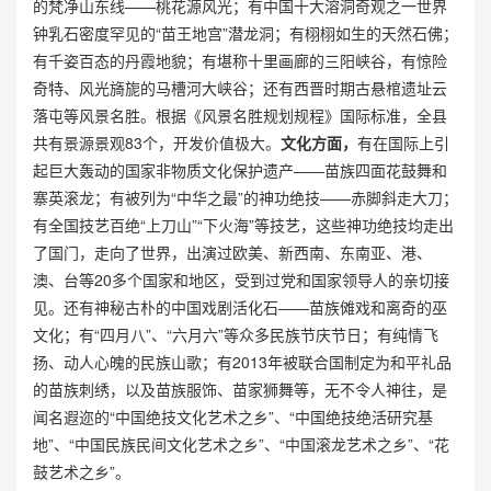
的梵净山东线——桃花源风光；有中国十大溶洞奇观之一世界
钟乳石密度罕见的“苗王地宫”潜龙洞；有栩栩如生的天然石佛；
有千姿百态的丹霞地貌；有堪称十里画廊的三阳峡谷，有惊险
奇特、风光旖旎的马槽河大峡谷；还有西晋时期古悬棺遗址云
落屯等风景名胜。根据《风景名胜规划规程》国际标准，全县
共有景源景观83个，开发价值极大。
文化方面，
有在国际上引
起巨大轰动的国家非物质文化保护遗产——苗族四面花鼓舞和
寨英滚龙；有被列为“中华之最”的神功绝技——赤脚斜走大刀；
有全国技艺百绝“上刀山”“下火海”等技艺，这些神功绝技均走出
了国门，走向了世界，出演过欧美、新西南、东南亚、港、
澳、台等20多个国家和地区，受到过党和国家领导人的亲切接
见。还有神秘古朴的中国戏剧活化石——苗族傩戏和离奇的巫
文化；有“四月八”、“六月六”等众多民族节庆节日；有纯情飞
扬、动人心魄的民族山歌；有2013年被联合国制定为和平礼品
的苗族刺绣，以及苗族服饰、苗家狮舞等，无不令人神往，是
闻名遐迩的“中国绝技文化艺术之乡”、“中国绝技绝活研究基
地”、“中国民族民间文化艺术之乡”、“中国滚龙艺术之乡”、“花
鼓艺术之乡”。