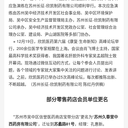
应急演练在苏州长征-欣凯制药有限公司顺利举行。本次应急演
练由苏州吴中经济技术开发区社会事业局、吴中区环境保护
局、吴中区安全生产监督管理局主办，苏州长征-欣凯制药有限
公司承办，吴中经济技术开发区党政办公室、社会管理综合治
理办公室、建设局、尹山湖医院等多部门协办。
※ 12月19日，欣凯医药第六届《康复·生命新知》高峰论坛举
行，200余位医学专家相聚在上海。会议由肖飞博士主持，国家
最高科学技术奖获得者、我国著名肝胆外科专家吴孟超院士致
开幕词。现场通过微信互动的方式，让每个参会人员提出问
题，各个领域的专家就大家集中关注的问题进行讨论、发表讲
话。之前，欣凯医药已举办过5次高峰论坛，每次都推陈出新、
不断超越。（苏州长征-欣凯制药有限公司 陈红丹供稿）
部分零售药店会员单位更名
“
苏州市吴中区信誉医药商店宝带分店”更名为“
苏州久春堂中
西药房有限公司
”，迁址到
苏蠡路81号
，经理：孔惠新。