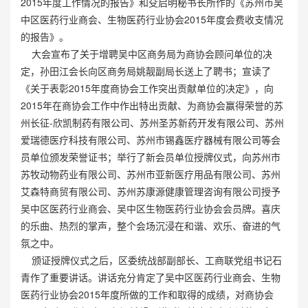
2015年度工作情况的报告》和殳启明秘书长所作的《苏州市吴
中区医药行业商会、生物医药行业协会2015年度会费收支情况
的报告》。
大会宣布了关于增聘吴中区商务局为商协会顾问单位的决
定，孙田江会长向区商务局姚靓副局长送上了聘书；宣读了
《关于表彰2015年度商协会工作突出贡献单位的决定》，向
2015年在商协会工作中作出特出贡献、为商协会赢得荣誉的苏
州长征-欣凯制药有限公司、苏州圣苏新药开发有限公司、苏州
爱瑞德医疗科技有限公司、苏州市锡鑫医疗器械有限公司等会
员单位颁发荣誉证书；举行了新会员单位授牌仪式，向苏州市
苏牧动物药业有限公司、苏州市亚新医疗用品有限公司、苏州
艾森特商贸有限公司、苏州苏康源健康管理咨询有限公司授予
吴中区医药行业商会、吴中区生物医药行业协会会员牌。喜庆
的乐曲、热烈的掌声，整个会场沉浸在和谐、欢乐、奋进的气
氛之中。
颁证授牌仪式之后，区委统战部副部长、工商联党组书记石
青作了重要讲话。讲话充分肯定了吴中区医药行业商会、生物
医药行业协会2015年度所做的工作和取得的成绩，对商协会