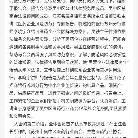
商银行苏州分行、宝带路支行、吴中支行的大力支持下，组织
了报告会。报告会特邀吴中区公共法律服务团成员、吴中区总
商会法律顾问团成员、江苏名威名律师事务所主任律师吴铁主
讲《医药企业风险防范》专题报告，特邀招商银行苏州分行讲
师李晓宇介绍《医药企业金融解决方案》。吴铁主任律师依据
法律条文和办案实践，分析了医药企业在经营过程中，可能会
遇到的各类刑事风险和民事风险。吴主任促膝谈心式的演讲，
帮助与会会员增强了风险防范意识，了解了防范风险必须掌握
的法律知识。法律报告受到会员欢迎，使“民营企业法律服务年”
活动从学习法律、宣传法律上升到联系企业实际掌握运用法
律。李晓宇讲师的报告是为我会年会量身定制的，系统介绍了
招商银行苏州分行为中小企业创新设计的结算产品、融资产
品、供应链产品等，进行了银企之间的良好沟通。报告会上，
工作繁忙的企业家们都把手机关闭或调为静音，认真听讲，主
讲者亲身感受了吴中区医药行业商会4A级社会组织的团队素质
和文明会风。
大会的第二阶段，全体会员首先认真审议并通过了孙田江会
长所作的《苏州市吴中区医药行业商会、生物医药行业协会