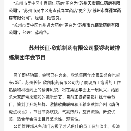
“苏州市吴中区甪直德仁药房”更名为“
苏州天宏德仁药房有限
公司
”，“苏州市吴中区甪直葆春堂药店”更名为“
苏州市春葆堂药
房有限公司
”，经理：陆雪良。
“苏州市吴中区九州通大药房”更名为“
苏州市九德堂药房有限
公司
”，经理：薛莉华。
苏州长征-欣凯制药有限公司紧锣密鼓排
练集团年会节目
灵羊即将驰离，金猴已在奔来，欣凯集团年度表彰盛会也越
来越近，苏州长征-欣凯制药有限公司为了展现员工饱满的工作
热情和积极向上的精神风貌，将在集团年会上一展风采，给欣
凯大家庭带来精彩的视觉盛宴，目前正紧锣密鼓排练年会节
目。策划了开场热舞、激情歌曲联唱和压轴幽默舞台剧《唐伯
虎点秋香》，节目节奏欢快，气氛热烈，旋律流畅，舞姿优
美，适合年会演出且具艺术性、观赏性。
公司管理部从各部门选拔了才艺俱佳的员工参加演出。参演