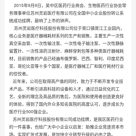
2015年9月9日，吴中区医药行业商会、生物医药行业协会常
务理事单位苏州灵岩医疗有限公司在全国中小企业股份转让系
统成功挂牌，敲响了上市的钟声。
苏州灵岩医疗科技股份有限公司位于胥口镇胥江工业园内，
核心业务是医疗器械耗材系列的生产和销售，主要生产一次性
真空采血管、一次性输注泵、一次性电子输注泵、一次性静脉
留置针、一次性溶药注射针、麻醉穿刺包等多种类医疗器械耗
材，目前销售的产品已经遍布俄罗斯、巴西、智利、印度尼西
亚、哥伦比亚等十多个国家，是医疗器械工厂和医疗耗材行业
的佼佼者。
近年来，公司在取得高产值的同时，致力于不断开发专业技
术产品，不断引进高科技的设备和人才，通过日益优化的工
艺、全新的理念及高品质的售后，为医院和使用者创造更良好
的体验，得到了国内外众多知名医院的高度认可，逐步成长为
医疗行业500强企业。
苏州灵岩医疗科技股份有限公司成功挂牌，是我区医药行业
的一件喜事，也给广大中小企业以启发：助推企业竞逐资本市
场、实现扩张式发展，是加快企业转型升级的必由之路。