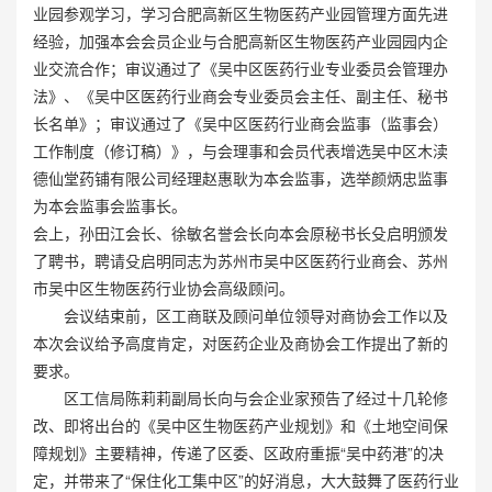
业园参观学习，学习合肥高新区生物医药产业园管理方面先进
经验，加强本会会员企业与合肥高新区生物医药产业园园内企
业交流合作；审议通过了《吴中区医药行业专业委员会管理办
法》、《吴中区医药行业商会专业委员会主任、副主任、秘书
长名单》；审议通过了《吴中区医药行业商会监事（监事会）
工作制度（修订稿）》，与会理事和会员代表增选吴中区木渎
德仙堂药铺有限公司经理赵惠耿为本会监事，选举颜炳忠监事
为本会监事会监事长。
会上，孙田江会长、徐敏名誉会长向本会原秘书长殳启明颁发
了聘书，聘请殳启明同志为苏州市吴中区医药行业商会、苏州
市吴中区生物医药行业协会高级顾问。
会议结束前，区工商联及顾问单位领导对商协会工作以及
本次会议给予高度肯定，对医药企业及商协会工作提出了新的
要求。
区工信局陈莉莉副局长向与会企业家预告了经过十几轮修
改、即将出台的《吴中区生物医药产业规划》和《土地空间保
障规划》主要精神，传递了区委、区政府重振“吴中药港”的决
定，并带来了“保住化工集中区”的好消息，大大鼓舞了医药行业