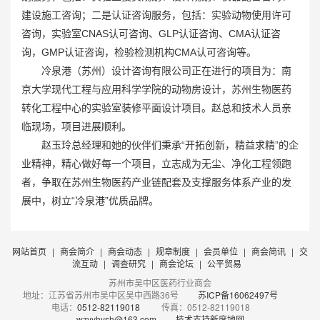
建设施工咨询；二是认证咨询服务，包括：实验动物使用许可
咨询，实验室CNAS认可咨询、GLP认证咨询、CMA认证咨
询，GMP认证咨询，检验检测机构CMA认可咨询等。
冷泉港（苏州）设计咨询有限公司正在进行的项目为：南
京大学现代工程与应用科学学院的动物房设计，苏州生物医药
转化工程中心的实验室装修平面设计项目。赵总和技术人员亲
临现场，项目进展顺利。
赵玉玲总经理和她的伙伴们秉承“开拓创新，精益求精”的企
业精神，精心做好每一个项目，立志成为无尘、净化工程领跑
者，争取在苏州生物医药产业链配套及支撑服务体系产业的发
展中，树立“冷泉港”优质品牌。
网站首页
|
商会简介
|
商会动态
|
规章制度
|
会员单位
|
商会简讯
|
交
流互动
|
调查研究
|
商会论坛
|
公平贸易
苏州市吴中区医药行业商会
地址：江苏省苏州市吴中区吴中西路36号
苏ICP备16062497号
电话：
0512-82119018
传真：0512-82119018
wzyyhysh@163.com
技术支持新席地网