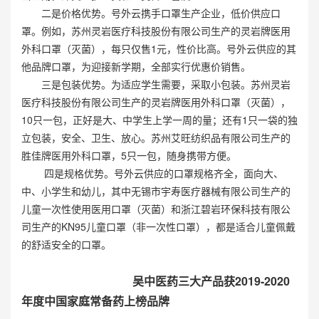
二是价格优势。号外云携手口罩生产企业，低价供应口
罩。例如，苏州灵岩医疗科技股份有限公司生产的灵岩牌医用
外科口罩（灭菌），每只仅售1元，性价比高。号外云供应的其
他品牌口罩，为迎接新学期，全部实行优惠价销售。
三是包装优势。为适应学生需要，采取小包装。苏州灵岩
医疗科技股份有限公司生产的灵岩牌医用外科口罩（灭菌），
10只一包，正好是大、中学生上学一周的量；还有1只一袋的独
立包装，安全、卫生、放心。苏州艾旺纺织品有限公司生产的
胜佳牌医用外科口罩，5只一包，随身携带方便。
四是规格优势。号外云供应的口罩规格齐全，面向大、
中、小学生和幼儿，其中无锡市宇寿医疗器械有限公司生产的
儿童一次性使用医用口罩（灭菌）和浙江碧岩环保科技有限公
司生产的KN95儿童口罩（非一次性口罩），都是适合儿童佩戴
的舒适安全的口罩。
吴中医药三大产品获2019-2020
年度
中国家庭常备药上榜品牌