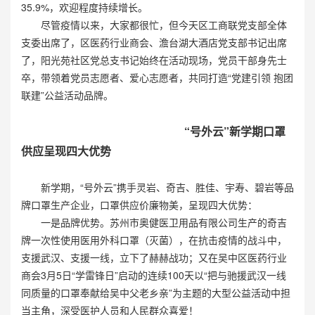
35.9%，欢迎程度持续增长。
尽管疫情以来，大家都很忙，但今天区工商联党支部全体
支委出席了，区医药行业商会、澹台湖大酒店党支部书记出席
了，阳光苑社区党总支书记始终在活动现场，党员干部身先士
卒，带领着党员志愿者、爱心志愿者，共同打造“党建引领 抱团
联建”公益活动品牌。
“号外云”新学期口罩
供应呈现四大优势
新学期，“号外云”携手灵岩、奇吉、胜佳、宇寿、碧岩等品
牌口罩生产企业，口罩供应价廉物美，呈现四大优势：
一是品牌优势。苏州市奥健医卫用品有限公司生产的奇吉
牌一次性使用医用外科口罩（灭菌），在抗击疫情的战斗中，
支援武汉、支援一线，立下了赫赫战功；又在吴中区医药行业
商会3月5日“学雷锋日”启动的连续100天以“把与驰援武汉一线
同质量的口罩奉献给吴中父老乡亲”为主题的大型公益活动中担
当主角，深受医护人员和人民群众喜爱！