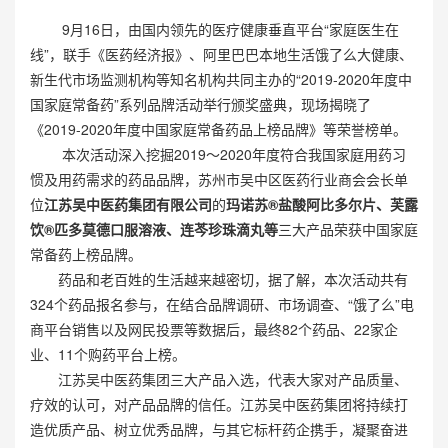
9月16日，由国内领先的医疗健康垂直平台“家庭医生在
线”，联手《医药经济报》、阿里巴巴本地生活饿了么大健康、
新生代市场监测机构等知名机构共同主办的“2019-2020年度中
国家庭常备药”系列品牌活动举行颁奖盛典，现场揭晓了
《2019-2020年度中国家庭常备药品上榜品牌》等荣誉榜单。
本次活动深入挖掘2019～2020年度符合我国家庭用药习
惯及用药需求的药品品牌，苏州市吴中区医药行业商会会长单
位
江苏吴中医药集团有限公司
的
玛诺苏
®
盐酸阿比多尔片、芙露
饮
®
匹多莫德口服溶液、连芩珍珠滴丸等
三大产品荣获中国家庭
常备药上榜品牌。
药品和老百姓的生活越来越密切，据了解，本次活动共有
324个药品报名参与，在结合品牌调研、市场调查、“饿了么”电
商平台销售以及网民投票等数据后，最终82个药品、22家企
业、11个购药平台上榜。
江苏吴中医药集团三大产品入选，代表大家对产品质量、
疗效的认可，对产品品牌的信任。江苏吴中医药集团将持续打
造优质产品、树立优秀品牌，与其它标杆药企携手，凝聚奋进