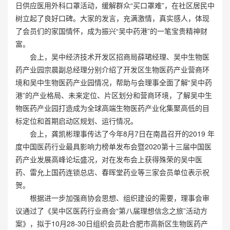
日供应医用外科口罩活动，缓解群众“买口罩难”，在社区居民中
树立起了良好口碑。大家的发言，充满激情，真实感人，体现
了会员们的家国情怀，成为振兴“吴中药港”的一笔宝贵精神财
富。
会上，吴中经济技术开发区招商局薛珺经理、吴中生物医
药产业园宗晨副总经理分别介绍了开发区生物医药产业营商环
境和吴中生物医药产业园情况，帮助与会理事全面了解“吴中药
港”的产业格局、未来定位、片区划分和营商环境，了解吴中生
物医药产业园打造成为全球高端生物医药产业化集聚高低的目
标定位和首期启动区规划、运行情况。
会上，龚凯彬理事传达了今年8月7日在南昌召开的2019 年
度中国医药行业最具影响力榜单发布会暨2020第十三届中国医
药产业发展高峰论坛盛况，对在发布会上获得殊荣的吴中医
药、雷允上国药连锁总店、春晖堂药业等三家会员单位表示祝
贺。
根据进一步加强商协会思想、组织建设的需要，理事会审
议通过了《吴中区医药行业商会“第八届理想信念之旅”活动方
案》，拟于10月28-30日组织会员赴合肥市高新区生物医药产