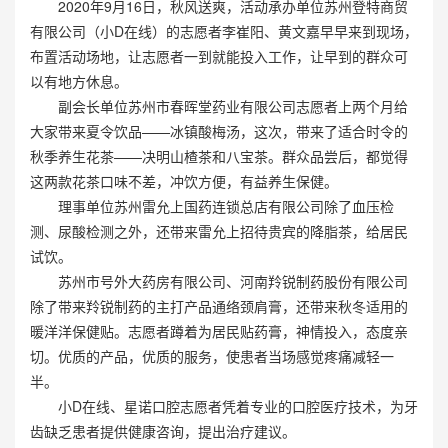
2020年9月16日，秋风送爽，活动承办单位苏州登特商贸
有限公司（小D在线）的志愿者李崔阳、黄文嘉早早来到现场，
布置活动场地，让志愿者一到就能投入工作，让早到的群众可
以有地方休息。
副会长单位苏州市春晖堂药业有限公司志愿者上两个月给
大家带来夏令饮品——冰镇酸梅汤，这次，带来了适合时令的
秋季养生花茶——决明山楂茶和八宝茶。群众品尝后，都觉得
这两款花茶口味不差，冲饮方便，有益养生保健。
理事单位苏州雷允上国药连锁总店有限公司除了血压检
测、尿酸检测之外，还带来雷允上招待贵宾的降脂茶，给居民
试饮。
苏州市号外大药房有限公司、河南羚锐制药股份有限公司
除了带来羚锐制药的主打产品通络颈肩膏，还带来秋冬适用的
暖洋洋保健贴。志愿者蹲着为居民贴药膏，神情投入，态度亲
切。优质的产品，优质的服务，使患者当场感觉疼痛减轻一
半。
小D在线、星诺口腔志愿者凭着专业的口腔医疗技术，为牙
齿缺乏患者提供健康咨询，提出治疗建议。