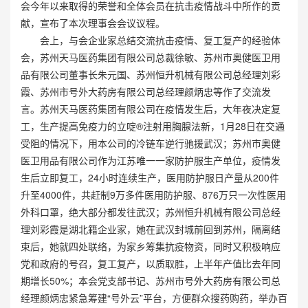
会今年以来取得的荣誉和全体会员在抗击疫情战斗中所作的贡
献，宣布了本次理事会会议议程。
会上，与会企业家总结交流抗击疫情、复工复产的经验体
会，苏州天马医药集团有限公司总裁徐敏、苏州市奥健医卫用
品有限公司董事长朱元国、苏州恒升机械有限公司总经理刘彩
霞、苏州市号外大药房有限公司总经理颜炳忠等作了交流发
言。苏州天马医药集团有限公司在疫情发生后，大年夜决定复
工，生产提高免疫力的立啶®注射用胸腺法新，1月28日在交通
受阻的情况下，用本公司的冷链车逆行驰援武汉；苏州市奥健
医卫用品有限公司作为江苏唯一一家防护服生产单位，疫情发
生后立即复工，24小时连续生产，医用防护服日产量从200件
升至4000件，共赶制9万多件医用防护服、876万只一次性医用
外科口罩，绝大部分都发往武汉；苏州恒升机械有限公司总经
理刘彩霞是湖北籍企业家，她在武汉封城前回到苏州，隔离结
束后，她就四处联络，为家乡筹集抗疫物资，同时又积极响应
党和政府的号召，复工复产，以质取胜，上半年产值比去年同
期增长50%；本会党支部书记、苏州市号外大药房有限公司总
经理颜炳忠紧急筹建“号外云”平台，方便群众搜药购药，举办百