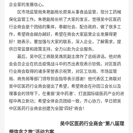
企业家的发展信心。
区市场监管局朱艳副局长原来从事食品监管，现分工药械
保化监管工作。朱艳副局长听了大家的发言，觉得吴中区医药
行业商会是个团结的集体，奉献社会、配合政府，做了很多工
作，希望商会越办越好，希望在商会大家庭里企业发展得更
好！她表示，要加强与大家的联系，深入企业，了解需求，提
供日常监督和政策支持，全力以赴为企业服务。
最后，吴中区工商联吴逸凯副主席作了总结讲话。他对商
会会员企业在抗击疫情战斗中的杰出表现表示钦佩，对区医药
行业商会取得的诸多荣誉表示祝贺，对区工信局、市场监管
局、商务局等部门领导到会指导表示感谢！他代表区工商联对
吴中区医药行业商会提出了希望，希望商会在孙田江会长以及
理事会的领导下，在重振“吴中药港”、打造国际级医药产业的进
程中再立新功；希望全体会员团结一致，齐心协力，早日把吴
中区医药行业商会创建为全国“四好”商会！
吴中区医药行业商会“第八届理
想信念之旅”活动方案