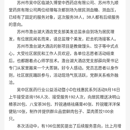
苏州市吴中区临湖久博堂中西药店有限公司、苏州市九顺
堂药房有限公司两位经理每次都到场为居民测血糖、测血压，
已经有了固定的服务对象，这次服务38人，38人都有后续服务
的意向。
苏州市澹台湖大酒店党支部美发总监亲自到场为居民理
发，有位居民闻名而来，请总监理个美发，赶去机场接客人。
苏州市澹台湖大酒店的新项目是教做馒头、饺子等中式点
心，大受社区居民和工作人员欢迎，各单位志愿者活动结束
后，也都跟着点心师学技术。澹台湖大酒店党支部薛向荣书记
专门从家里搬来一个大蒸锅，好令人感动。党员志愿者以身作
则，社区居民踊跃参与，活动现场气氛活跃，党群关系格外融
洽。
吴中区医药行业公益活动暨小D在线惠民系列活动9月16日
上午接受咨询156人次、接受服务192人次，向居民赠送决明山
楂茶20包、八宝茶36包、羚锐通络祛痛膏40张、羚锐暖洋洋保
健贴10张，制作并提供群众品尝鲜肉包子、菜肉蒸饺100余
只。
本次活动中，有106位居民提出了后续服务意向，比上月增