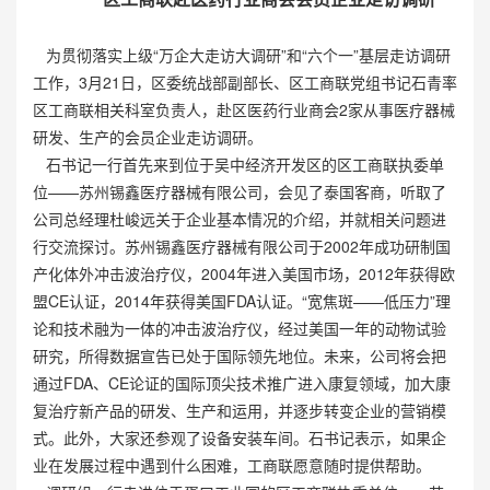
为贯彻落实上级“万企大走访大调研”和“六个一”基层走访调研
工作，3月21日，区委统战部副部长、区工商联党组书记石青率
区工商联相关科室负责人，赴区医药行业商会2家从事医疗器械
研发、生产的会员企业走访调研。
石书记一行首先来到位于吴中经济开发区的区工商联执委单
位——苏州锡鑫医疗器械有限公司，会见了泰国客商，听取了
公司总经理杜峻远关于企业基本情况的介绍，并就相关问题进
行交流探讨。苏州锡鑫医疗器械有限公司于2002年成功研制国
产化体外冲击波治疗仪，2004年进入美国市场，2012年获得欧
盟CE认证，2014年获得美国FDA认证。“宽焦斑——低压力”理
论和技术融为一体的冲击波治疗仪，经过美国一年的动物试验
研究，所得数据宣告已处于国际领先地位。未来，公司将会把
通过FDA、CE论证的国际顶尖技术推广进入康复领域，加大康
复治疗新产品的研发、生产和运用，并逐步转变企业的营销模
式。此外，大家还参观了设备安装车间。石书记表示，如果企
业在发展过程中遇到什么困难，工商联愿意随时提供帮助。