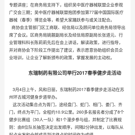
专题讲座；在商务局支持下，组织吴中医疗器械联盟企业参观
广交会三期；吴中医疗器械联盟抱团参加第77届中国国际医疗
器械（春季）博览会等，希望大家踊跃参与或关注配合。
商协会主管部门区工商联、经信局以及顾问单位商务局领导出
席了会议。区商务局姚靚副局长及经信局原副局长张道元、行
业管理科科长陈莉莉先后在会上讲话，解读政策，进行指导，
并对商协会下阶段工作提出了建议，表示愿意协助组织会员企
业培训，让企业了解新颁布的政策，掌握发展的主动权。
东瑞制药有限公司举行2017春季健步走活动
3月4日上午，风和日丽，东瑞制药2017春季健步走活动在苏
州环古城河健身步道举办。
这次活动集合点为胥门，途经盘门、蛇门、相门、娄门、齐
门，终点为平门，全程约10.9公里。260多名报名者分成了8个
健步比赛组（30人一队）和1个漫步参与组，并制定了比赛规
则：由8位队长抽签决定出发顺序，间隔2分钟出发，以每队从
起点出发和全部成员到达终点的时间作为成绩。