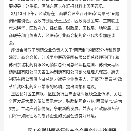
要领导十分重视，唐晓东区长在汇报材料上签署意见。
3月13日下午，区政府在工商联会议室召开医药“两票制”专题
调研座谈会。区政府副区长王卫星，区政协副主席、工商联主
席宋晓华，区政府办、经信局、财政局、国税局、地税局、工
商联等部门负责人，区医药行业商会制药企业代表参加座谈
会。
座谈会听取了制药企业负责人关于“两票制”的情况分析和意见
建议。商会会长、江苏吴中医药集团有限公司总经理孙田江和
苏州东瑞制药有限公司销售总公司总经理程建国、苏州天马医
药集团有限公司天吉生物制药有限公司副总经理尤曙杰、惠氏
制药有限公司供应链总监刁斌等企业负责人，汇报了“两票制”改
革给我区制药企业带来的影响，提出设想和建议。
王区长对区工商联、区医药行业商会及时反映企业诉求、关注
全区发展大局的做法表示肯定，鼓励制药企业以“两票制”实施为
契机，主动应对新情况，争取新的发展。并表示区政府和各部
门将一如既往地为制药企业的发展营造良好环境。
区工商联赴医药行业商会会员企业走访调研