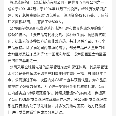
辉瑞苏州药厂（惠氏制药有限公司）是世界五百强公司之一，
成立于1991年7月，于1994年11月正式投产。经过历次增资扩
建，累计总投资额超过1.3亿美元，注册资金4210万美元，目前
厂区面积43亩，共有员工近800人。
公司拥有按GMP标准建造的洁净厂房和世界先进水平的生产
设备和技术。主要产品有钙补充剂、多种维生素、抗感冒咳嗽
药、抗生素等多种处方药和非处方药，共计31种产品、175个
产品规格。除了满足国内市场的需求，部分产品已大量出口亚
太地区以及拉丁美洲等12个国家和地区，成为集团亚太地区重
要的供应基地之一。
公司采用全球最先进的质量管理制度和保证体系，其质量管理
水平和记录在辉瑞全球生产制造集团中首屈一指。自1998年至
今，公司通过了每一次国内外GMP审查并获得认证，为产品质
量提供了强有力保障。为了进一步提升企业的质量标准，公司
在内部实施 “持续规范运作”。持续规范运作的实施进一步提高
了公司的GMP质量管理体系和运作水准，使公司的质量管理体
系在同行业内处于领先地位，并多次受邀与国家、地方药监部
门进行质量体系管理成果分享活动。