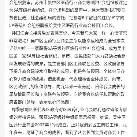
会组织复审，苏州市吴中区医药行业商会等3家社会组织被评定
为5A等级社会组织。在全场热烈的掌声中，徐大赞副书记受江
苏省民政厅社会组织局的委托，把刻着5个醒目的红色“A”字的
5A等级社会组织牌授给吴中区医药行业商会孙田江会长。
孙田江会长接牌后发表感言说，今天我与大家一样，心情非常
非常激动！吴中区医药行业商会之所以能幸运地成为全省本次
评估中唯一一家获得5A等级的区级行业性社会组织，成为吴中
区第一家5A等级社会组织，是市、区民政部门大力鼓励社会组
织发展取得的成果，是主管部门区工商联在区委、区政府领导
下提升商会建设水准取得的成果，也是各位顾问、全体会员齐
心努力取得的成果。借此机会，代表理事会全体成员，向市、
区民政部门的各位领导，向九年来一直鼓励、陪伴我会成长的
周黎敏副区长和工商联各位领导，向给我会以信任和帮助的政
府各部门领导，表示衷心的感谢！
周黎敏副区长代表区政府对区医药行业商会顺利通过省级专家
组的考核评估、荣获5A等级社会组织表示祝贺。她说，吴中区
医药行业商会2007年12月成立，正好我调到区工商联工作，九
年多来，见证了商会的成长，看到了从会长到会员对商会工作