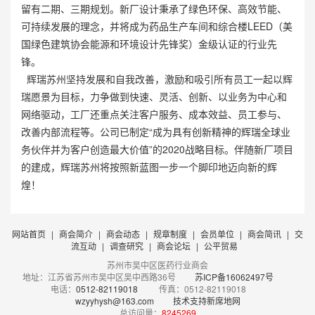
留有二期、三期规划。新厂设计秉承了绿色环保、高效节能、
可持续发展的理念，并将成为药品生产车间和综合楼LEED（美
国绿色建筑协会能源和环境设计先锋奖）金级认证的行业先
锋。
辉瑞苏州坚持发展和自我改善，激励和吸引所有员工一起以辉
瑞愿景为目标，力争做到快速、灵活、创新、以业务为中心和
网络驱动，工厂还重点关注客户服务、成本效益、员工参与、
改善内部流程等。公司已制定“成为具有创新精神的辉瑞全球业
务伙伴并为客户创造最大价值”的2020战略目标。伴随新厂项目
的建成，辉瑞苏州将按照新蓝图一步一个脚印地迈向新的辉
煌！
网站首页
|
商会简介
|
商会动态
|
规章制度
|
会员单位
|
商会简讯
|
交
流互动
|
调查研究
|
商会论坛
|
公平贸易
苏州市吴中区医药行业商会
地址：江苏省苏州市吴中区吴中西路36号
苏ICP备16062497号
电话：
0512-82119018
传真：0512-82119018
wzyyhysh@163.com
技术支持新席地网
总访问量：
8245269