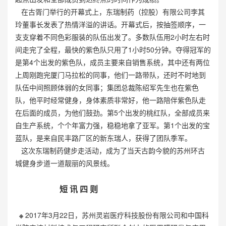
在古胥门举行的开幕式上，东瑞制药（控股）有限公司李其
玲董事长发表了热情洋溢的讲话。开幕式后，按抽签顺序，一
支支穿着不同色彩服装的队伍出发了。多数队伍用2小时左右时
间走完了全程，最快的紫色队只用了1小时50分钟。夺得冠军的
是第4个出发的紫色队，成员主要来自销售系统，其中还有两位
上周刚跑完厦门马拉松的同事，他们一路带队，还时不时地到
队伍中间照顾体弱的女同事；集团总裁陈绍军先生也在紫色
队，他平时经常健身，身体素质非常好，他一路陪伴紫色队走
在后面的成员，为他们鼓劲。第5个出发的桃红队，全部成员来
自生产系统，个个年富力强，稳稳地拿了亚军。第1个出发的宝
蓝队，是来自民丰路厂区的新东瑞人，获得了团队季军。
这次东瑞制药健步走活动，成为了当天古韵今貌的苏州环古
城健身步道一道靓丽的风景线。
短 讯 四 则
※
2017年3月22日，苏州灵岩医疗科技股份有限公司和中国科