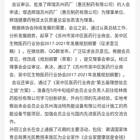
会议审议、批准了辉瑞苏州药厂（惠氏制药有限公司）的入会
申请；增选辉瑞苏州药厂（惠氏制药有限公司）为理事单位、
辉瑞健康药物亚太区质量总监张若清为理事。
根据商协会持续发展的需要，会议之前，通过认真总结工作、
分析发展趋势，起草了《苏州市吴中区医药行业商会、吴中区
生物医药行业协会2017-2021年发展规划纲要（征求意见
稿）》。在微信群、QQ群发布，广泛征求会员意见。根据会员
意见，修改成《规划纲要（草案）》，提交理事会审议。经过
理事会会议审议、表决，通过了《苏州市吴中区医药行业商
会、吴中区生物医药行业协会2017-2021年发展规划纲要》。
会议还审议、通过了《吴中区医药行业商会“第五届理想信念
之旅”方案》，准备在5月中旬组织会员企业负责人前往桂林南
药股份有限公司学习创新研发、外向引领的先进经验，实地考
察由本会会员企业苏州海派特热能设备有限公司设计施工的热
能设备节能项目，加强会员企业与国内先进医药企业的交流合
作。
孙田江会长在会上通报了近期的主要活动，包括：邀请国家体
育总局黄光民教授来我区为企业家作《企业家健康就是金钱》