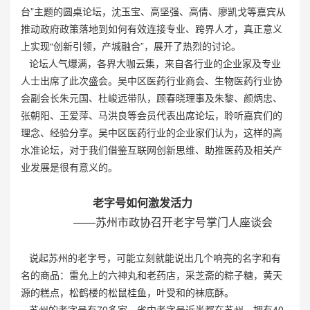
台”主题的圆桌论坛，沈玉宝、高坚强、高倩、廖凯戈等嘉宾从
推动政府政策落地到如何有效连接专业、跨界人才，真正意义
上实现“创新引领，产城融合”，展开了热烈的讨论。
论坛人气爆满，各界大咖云集，来自各行业的企业家及专业
人士出席了此次盛会。吴中区医药行业商会、生物医药行业协
会副会长朱元国、杜峻远带队，顾春晓理事及朱黎、颜炳忠、
张朝阳、王爱萍、马洪良等会员代表出席论坛，聆听嘉宾们的
理念、经验分享。吴中区医药行业的企业家们认为，这样的高
水准论坛，对于我们借鉴互联网创新思维、助推医药及相关产
业发展是很有意义的。
老字号如何激发活力
——苏州市政协召开老字号掌门人座谈会
说起苏州的老字号，可能立刻就能说出几个响亮的名字和有
名的商品：雷允上的六神丸和老药店，采芝斋的粽子糖，黄天
源的糕点，松鹤楼的松鼠桂鱼，叶受和的袜底酥。
苏州的老字号有70多家，省内老字号近半都在苏州，拥有40