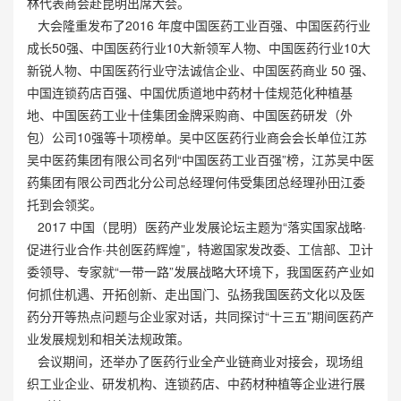
林代表商会赴昆明出席大会。
大会隆重发布了2016 年度中国医药工业百强、中国医药行业
成长50强、中国医药行业10大新领军人物、中国医药行业10大
新锐人物、中国医药行业守法诚信企业、中国医药商业 50 强、
中国连锁药店百强、中国优质道地中药材十佳规范化种植基
地、中国医药工业十佳集团金牌采购商、中国医药研发（外
包）公司10强等十项榜单。吴中区医药行业商会会长单位江苏
吴中医药集团有限公司名列“中国医药工业百强”榜，江苏吴中医
药集团有限公司西北分公司总经理何伟受集团总经理孙田江委
托到会领奖。
2017 中国（昆明）医药产业发展论坛主题为“落实国家战略·
促进行业合作·共创医药辉煌”，特邀国家发改委、工信部、卫计
委领导、专家就“一带一路”发展战略大环境下，我国医药产业如
何抓住机遇、开拓创新、走出国门、弘扬我国医药文化以及医
药分开等热点问题与企业家对话，共同探讨“十三五”期间医药产
业发展规划和相关法规政策。
会议期间，还举办了医药行业全产业链商业对接会，现场组
织工业企业、研发机构、连锁药店、中药材种植等企业进行展