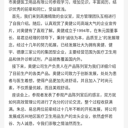
市奥健医卫用品有限公司参观学习，增加见识，丰富阅历，结
识优秀的前辈和同仁，受益匪浅。
首先，我们来到高雅精致的会议室，双方管理团队互相进行
了自我介绍。随后，认真观赏了奥健公司高端大气的企业宣传
片，对奥健有了直观了解。奥健成立于1994年，在朱元国董事
长、易君总经理的领导下，秉持“诚信为本，品质至上”的发展理
念，经过十几年的努力拓展，已经发展壮大为拥有奥健、健
宇、德康三家公司的集团型企业，主要经营范围为医疗卫生用
品和体外诊断试剂，产品销售覆盖国内外。
接下来，奥健公司生产负责人在产品陈列室为我们详细介绍
了目前生产的各类产品。奥健公司致力于创新发展，处处为患
者与医生着想，使得产品更加先进舒适，并且加入了时尚元
素，不仅质量优越，而且美观舒适。
座谈会上，参观者发表了参观产品陈列室后的感言，双方就
如何高效管理公司进行了充分的讨论交流，整个过程收获满
满。朱总、易总两位前辈经过十几年不断的开拓发展，将公司
发展成苏州地区医疗卫生用品生产的龙头企业，依然虚怀若
谷、为人诚恳，令我们崇敬之情油然而生。