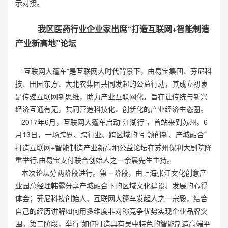
示对接。
我区医药行业企业家出席
“
打造互联网+智能制造
产业新高地”论坛
“互联网大篷车”是互联网大时代背景下，由易宝集团、芬尼科
技、田园东方、大北农集团共同发起的公益行动，其成立初衷
是传递互联网新思维，助力产业互联网化，旨在让传统与新兴
经济互通有无，共同营造科技化、创新化的产业经济生态圈。
2017年6月，互联网大篷车启动“江湖行”，首站来到苏州。6
月13日，一场跨界、跨行业、跨区域的“引领创新、产城融合”
打造互联网+智能制造产业新高地公益论坛在苏州保利大剧院隆
重举行,由易宝支付联合创始人之一余晨先生主持。
本次论坛分两阶段进行。第一阶段，由上海张江文化创意产
业园总经理韩露分享产城融合下的区域文化建设、发展的心得
体会；芬尼科技创始人、互联网大篷车发起人之一宗毅，结合
自己的经历讲解如何用多维度非对称竞争优势实现企业品牌突
围。第二阶段，举行“如何打造具有吴中特色的智能制造高端平