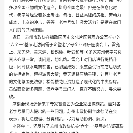
多项全国非物质文化遗产，堪称全国之最！但是在信息化时
代，老字号经受着多重考验，包括：日益高涨的房租、劳动力
成本，电商的冲击，等等。老字号如何激发活力？是摆在掌门
人门前的共同课题。
近日，苏州市政协在拙政园历史文化片区管理办公室举办的
“六个一”基层走访问需于企暨老字号企业调研座谈会上，雷允
上、采芝斋、黄天源、松鹤楼、叶受和等10多家苏州老字号负
责人齐聚一堂，谈问题，想出路。雷允上对门店进行提档升
级，同时试水电商销售，已初显成效；采芝斋试行前店后坊式
的专柜销售，博得游客大赞；黄天源将原地重建，让百年老号
的文化氛围更浓郁；松鹤楼花巨资打造了现代化的中央厨房。
虽然面临诸多问题，但老字号掌门人一直在不断努力，寻求突
破。
座谈会现场还请来了专家智囊团为企业家出谋划策。面对各
老字号掌门人提出的一些问题，苏州市政协副主席徐明在会上
表示，将汇总梳理、分类施策，尽力帮助协调、解决。
座谈会上，还发放了苏州市政协机关“六个一”基层走访调研联