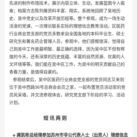
先进的制作布馆技术，展示内容立体、生动，发展蓝图令人振
奋；档案方志陈列展资料丰富、翔实，系统地回顾了吴地历
史、吴中党史以及改革开放历程等。整个参观，成为一场生动
活泼的党课，一次理论联系实际的理想信念教育活动。区医药
行业商会党支部的党员多数来自全国各地的本科毕业生、硕士
研究生和著名药企管理人员，参观中，他们感慨很深，觉得自
己到吴中工作是最明智、最正确的选择，因为吴中区不但有辉
煌的今天，还有深厚的历史底蕴、丰富的自然资源、优美的人
文环境等等。我们能在吴中区工作，为吴中的明天贡献自己的
青春力量，是值得自豪的。
参观结束后，吴中区医药行业商会党支部的党员同志又来到
位于吴中西路36号总商会会员之家，一起布置党员活动室的党
员风采墙，并交流参观体会，研究党支部下阶段的学习、活动
计划。
短 讯 两 则
※ 龚凯彬总经理参加
苏州市非公代表人士（出资人）理想信念