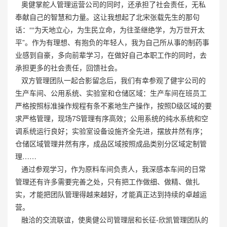
奥健掌舵人管理运营公司的同时，还承担了社会责任，无私
奉献自己的智慧和力量。这让我想起了北宋张载先生的那句
话：““为天地立心，为生民立命，为往圣继绝学，为万世开太
平”。作为有理想、有抱负的年轻人，我为自己所从事的制药事
业感到自豪，多向前辈学习，在做好自己本职工作的同时，去
承担更多的社会责任，回馈社会。
双方管理团队一起合影留念后，我们有幸参观了健宇公司的
生产车间、公用系统、实验室和仓储区域：生产车间在班员工
严格按照标准操作规程有条不紊地生产操作，按照D级区域的要
求严格管理，现场7S管理有序高效；公用系统的纯水系统和空
调系统运行良好；实验室设备设施齐全先进，摆放井然有序；
仓储区域管理井然有序，成品区域按照成品类别分区域定制管
理……
通过参观学习，作为原料车间负责人，我深感本车间的日常
管理还有许多需要完善之处，只有把工作做细、做精、做扎
实，才能把团队管理得越来越好，才能真正达到持续的卓越运
营。
融洽的交流联谊，使奥健公司管理层和长征-欣凯管理团队的