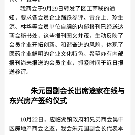
我商会于
9
月
29
日转发了区工商联的通
知，要求各会员企业踊跃参评。雷允上、珍生
源、林华等会员单位自编的内部报刊已经送达
商会秘书处，这些报刊图文并茂，生动反映了
会员企业开拓创新、和谐奋进的风貌，体现了
医药企业鲜明的企业文化特色。希望办有内部
报刊尚未报送的会员企业，抓紧时间于近日报
送参评。
朱元国副会长出席途家在线与
东兴房产签约仪式
10
月
22
日
，应临湖镇政府和兄弟商会吴中
区房地产商会之邀，我会朱元国副会长代表本