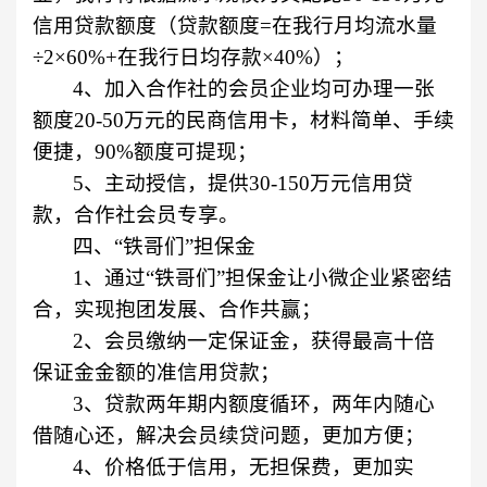
信用贷款额度（贷款额度
=
在我行月均流水量
÷
2
×
60%+
在我行日均存款×
40%
）；
4
、加入合作社的会员企业均可办理一张
额度
20-50
万元的民商信用卡，材料简单、手续
便捷，
90%
额度可提现；
5
、主动授信，提供
30-150
万元信用贷
款，合作社会员专享。
四、“铁哥们”担保金
1
、通过“铁哥们”担保金让小微企业紧密结
合，实现抱团发展、合作共赢；
2
、会员缴纳一定保证金，获得最高十倍
保证金金额的准信用贷款；
3
、贷款两年期内额度循环，两年内随心
借随心还，解决会员续贷问题，更加方便；
4
、价格低于信用，无担保费，更加实