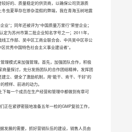
誉较好的、质量稳定的供货商，以确保公司货源质
上冬虫夏草存在掺杂混假的弊端，我在青海玉树地震
企业”；同年还被评为“中国质量万里行”荣誉企业；
府认定为苏州市第二批企业知名字号之一；2011年，
战线工作部、吴中区工商业联合会、中共吴中区非公
中区优秀中国特色社会主义事业建设者”。
业管理模式来加强管理。首先，加强团队合作，积极
家商量探讨，充分发扬团队的合作团结精神，发挥团
建立、健全了激励机制，用“能干、肯干、干好”的
习的榜样、前进的动力。
上下每一个成员在生产经营和管理中都做到有章可
我们正在紧锣密鼓地准备五年一检的GMP复验工作，
根据发展的需要，抓好营销队伍的建设，销售人员由