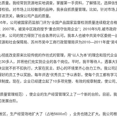
比质量。我经常到货源地实地调查，掌握第一手资料，了解情况，选择信
督检验。对市场上比较敏感的品种，我亲自抓质量管理。比如，针对市场
好进货关，确保公司产品的质量。
05年，公司被国家药监部门评为“全国产品国家监督检测质量连续稳定合格
2007年，被吴中区政府授予“重合同守信用企业”；2010年5月,被市政
走来，公司的努力得到了社会各界的认可。我本人也被中共吴中区委统一
和社会保障局、苏州市吴中工商行政管理局评为2010—2011年度“吴
心彻底改变原来比较传统的作坊式的管理，用“以人为本”的理念和现代企
生30多人，并将他们充实到企业的各个岗位。平时，我平等待人，遇事大
决议就不折不扣执行，大家在民主、舒心的环境里齐心协力工作。我公司还
好的员工予以奖励，每年评选“优秀员工”予以表彰，使每个员工都有学
章制度。现在，企业已经建立起了10多项完整、有效的规章制度，使公司
企业质量管理规范），使企业的生产经营管理又上了一个新的台阶。目前，
的发展台阶。
开发区，生产经营场地扩大了（占地5600㎡），业务也随之扩大。我公司