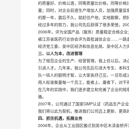
的质量好、价格公道，同等质量比价格，同等价格
量；同时，对企业前道生产增加人员，加强质量监
的那一年，震后不久，就赶往产地，实地勘察，把
经过多年的努力，我公司先后获得了很多荣誉。20
2006年，评为全国产品（服务）质量稳定合格企业；
被江苏省医药行业协会评为首批诚信企业……一路
经济党工委、吴中区经济和信息化局、吴中区人力资源
三、以人为本，改进管理
为了规范企业的生产、经营管理，我上任以后，决
引进人才。几年来，我公司先后引进大专生、本科
队一班人的聪明才智，让大家各抒己见，一旦形成
用人标准衡量每一个员工，能者上、庸者下，对干得
在几年的实践中，我们逐步建立和完善了企业的规
循。
2007年，公司通过了国家GMP认证（药品生产
我们将以此为契机，推进我们公司迈上更新、更高
四、抓住机遇，拓展业务
2006年，企业从工业园区搬迁到吴中区木渎金桥