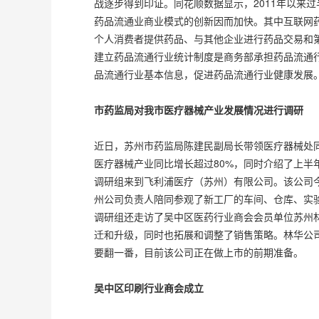
战逐步得到印证。同花顺数据显示，2011年以来
药品流通业商业模式的创新因而加快。其中互联网药品
个人消费者提供药品、与其他企业进行药品交易和
建立药品流通行业统计制度是商务部承担药品流通
品流通行业基本信息，促进药品流通行业健康发
市药监局对我市医疗器械产业发展情况进行调研
近日，苏州市药监局陈建民副局长带领医疗器械处
医疗器械产业同比增长超过80%，同时介绍了上
调研组来到飞利浦医疗（苏州）有限公司。该公司
州公司负责人陪同参观了新工厂的车间、仓库、实
调研组还走访了吴中区医药行业商会会员单位苏州
迁和升级，同时也拓展和调整了销售策略。林华公
要翻一番，目前该公司正在做上市的前期准备。
吴中区印刷行业商会成立