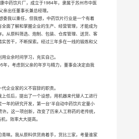
中药饮片厂，成立于1984年，隶属于苏州市中医
我父亲出任董事长兼总经理。
就想委我以重任，但我想，中药饮片行业是一个有着
有全面了解和掌握企业的生产、经营管理，才能成为
作。从原料筛选、炮制、包装、仓库管理、送货、客
踏实苦干，不断探索。经过三年多在一线的锻炼和父
利用业余时间学习，充实自己。
05年，考虑到父亲的年岁与精力，董事会决定由我
一代企业家的义不容辞的职责。
我上任后，提出了一个设想，用机器来代替人工进行
一年的研究开发，第一台“半自动中药饮片定量小
的赞许。这一项创新，改变了历来人工称药的老传统，
装机，效率大大提高。
的青睐。我从原料供货商着手，货比三家，考量谁家