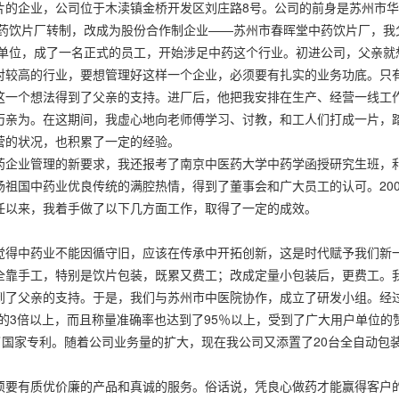
的企业，公司位于木渎镇金桥开发区刘庄路8号。公司的前身是苏州市华康
中药饮片厂转制，改成为股份合作制企业——苏州市春晖堂中药饮片厂，
父亲的单位，成了一名正式的员工，开始涉足中药这个行业。初进公司，父亲
对较高的行业，要想管理好这样一个企业，必须要有扎实的业务功底。只
这一个想法得到了父亲的支持。进厂后，他把我安排在生产、经营一线工
历亲为。在这期间，我虚心地向老师傅学习、讨教，和工人们打成一片，
营的状况，也积累了一定的经验。
药企业管理的新要求，我还报考了南京中医药大学中药学函授研究生班，
祖国中药业优良传统的满腔热情，得到了董事会和广大员工的认可。20
任以来，我着手做了以下几方面工作，取得了一定的成效。
觉得中药业不能因循守旧，应该在传承中开拓创新，这是时代赋予我们新
全靠手工，特别是饮片包装，既累又费工；改成定量小包装后，更费工。
到了父亲的支持。于是，我们与苏州市中医院协作，成立了研发小组。经过
的3倍以上，而且称量准确率也达到了95％以上，受到了广大用户单位
了国家专利。随着公司业务量的扩大，现在我公司又添置了20台全自动包
须要有质优价廉的产品和真诚的服务。俗话说，凭良心做药才能赢得客户