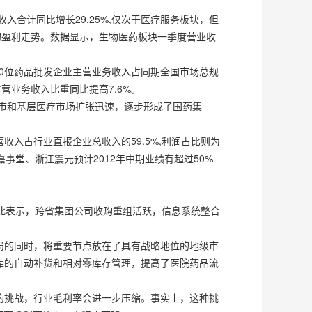
合计同比增长29.25%,仅次于医疗服务板块，但
业的盈利走势。数据显示，生物医药板块一季度营业收
00位药品批发企业主营业务收入占同期全国市场总规
营业务收入比重同比提高7.6%。
城市和基层医疗市场扩张迅速，逐步形成了国药集
入占行业直报企业总收入的59.5%,利润占比则为
嘉事堂、浙江震元预计2012年中期业绩有超过50%
对此表示，跨省集团公司收购重组活跃，信息系统整合
局的同时，将重要节点放在了具有战略地位的地级市
库的自动补货和相对零库存管理，提高了医院药品流
的挑战，行业毛利率会进一步压缩。事实上，这种挑