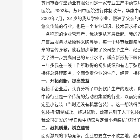
苏州市春晖堂药业有限公司是一家专业生产中药饮片
医院。2002年，苏州中医院进行体制改革，华康
2002年7月，22 岁的我从学校毕业，便进了
悠久传统的行业，也是一个专业知识、技术要求相
一名称职的企业管理者，我决定从基层做起。我的
户售后服务以及原料采购等等，每一个环节我都亲
亲的言传身教，使我初步掌握了公司整个生产、经
为了进一步提高自己的专业水平，适应新形势下医
三年多我在一线工作所取得的初步成绩和有志于弘扬
接任总经理职务，全面负责企业的生产、经营。接
一、开拓创新，提高效益
我接手企业后，认真分析了中药饮片生产的现状，
中药行业是一个传统的劳动密集型的行业，以前完
定量小包装（当时还没有机器包装）。这一想法得
包装机”研制成功。经过试验，效率达到了人工包装
我公司研发的“半自动中药饮片定量小包装机”获得
二、狠抓质量，树立信誉
面对激烈的市场竞争，企业想要立于不败之地，必