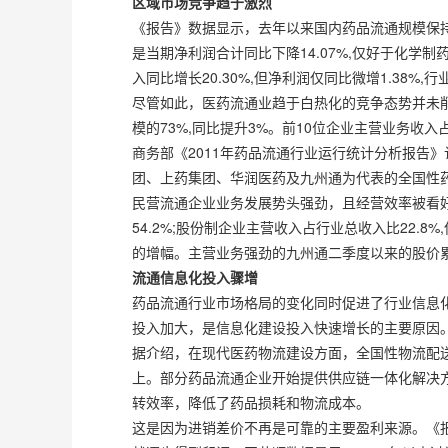
区域市场竞争趋于激烈
《报告》数据显示，去年以来国内药品流通规模保持较
是当期净利润合计同比下降14.07%,仅好于化
入同比增长20.30%,但净利润仅同比微增1.38%
尽管如此，医药流通业趋于白热化的竞争态势并未削
模的73%,同比提升3%。前10位企业主营业务收
商务部《2011年药品流通行业运行统计分析报告
团、上药集团、华润医药及九州通为代表的全国性
民营流通企业业务发展势头强劲，且经营效率被看好
54.2%;股份制企业主营收入占行业总收入比22.
的增幅。主营业务强劲的九州通二季度以来的股价累计
流通信息化投入骤增
药品流通行业市场格局的变化同时促进了行业信息化
投入加大，是信息化建设投入快速增长的主要原因
据介绍，在现代医药物流建设方面，全国性物流配
上。部分药品流通企业开始提供供应链一体化解决
转效率，降低了药品损耗和物流成本。
这是因为进销差价不再是可靠的主要盈利来源。《