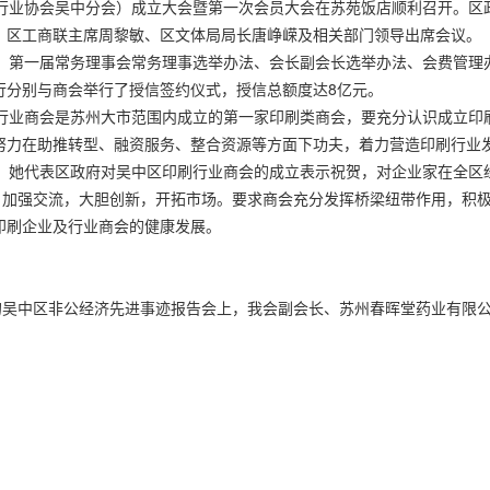
刷行业协会吴中分会）成立大会暨第一次会员大会在苏苑饭店顺利召开。区
、区工商联主席周黎敏、区文体局局长唐峥嵘及相关部门领导出席会议。
第一届常务理事会常务理事选举办法、会长副会长选举办法、会费管理
行分别与商会举行了授信签约仪式，授信总额度达8亿元。
业商会是苏州大市范围内成立的第一家印刷类商会，要充分认识成立印
努力在助推转型、融资服务、整合资源等方面下功夫，着力营造印刷行业
她代表区政府对吴中区印刷行业商会的成立表示祝贺，对企业家在全区
究，加强交流，大胆创新，开拓市场。要求商会充分发挥桥梁纽带作用，积
印刷企业及行业商会的健康发展。
办的吴中区非公经济先进事迹报告会上，我会副会长、苏州春晖堂药业有限