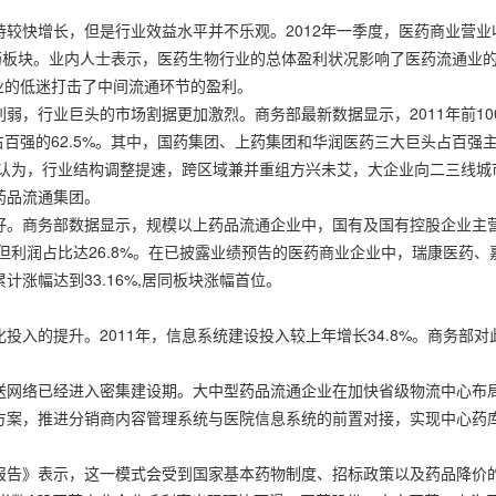
快增长，但是行业效益水平并不乐观。2012年一季度，医药商业营业收入
学制药板块。业内人士表示，医药生物行业的总体盈利状况影响了医药流通
,行业的低迷打击了中间流通环节的盈利。
弱，行业巨头的市场割据更加激烈。商务部最新数据显示，2011年前1
入占百强的62.5%。其中，国药集团、上药集团和华润医药三大巨头占百强主
》认为，行业结构调整提速，跨区域兼并重组方兴未艾，大企业向二三线
药品流通集团。
。商务部数据显示，规模以上药品流通企业中，国有及国有控股企业主营收
8%,但利润占比达26.8%。在已披露业绩预告的医药商业企业中，瑞康医药、
涨幅达到33.16%,居同板块涨幅首位。
投入的提升。2011年，信息系统建设投入较上年增长34.8%。商务部
。
送网络已经进入密集建设期。大中型药品流通企业在加快省级物流中心布
方案，推进分销商内容管理系统与医院信息系统的前置对接，实现中心药
报告》表示，这一模式会受到国家基本药物制度、招标政策以及药品降价