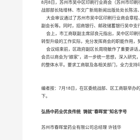
8月8日，苏州市吴中区印刷行业商会（苏州市印
战部部长陆增林、市文广新局新闻出版处处长陈洁
大会审议通过了苏州市吴中区印刷行业商会章程、
副会长等。同时，招商银行、邮政储蓄银行吴中支
会上，市工商联副主席邱良元指出，吴中区印刷行
转型升级的工作实际，充分发挥商会的职能作用，
会议结束前，区政府副区长周晓敏作了重要讲话，
会员以商会为“娘家”，进一步统一思想，深入研
的整体水平。要求工商联及各相关部门，全力支持
编者按：7月18日，在区委统战部、区工商联举
下。
弘扬中药业优良传统 铸就“春晖堂”知名字号
苏州市春晖堂药业有限公司总经理 许钱华