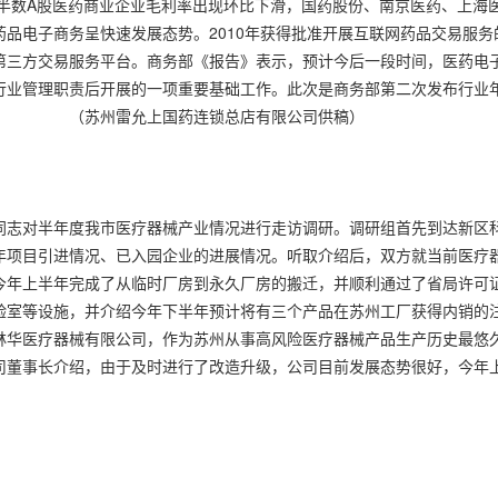
过半数A股医药商业企业毛利率出现环比下滑，国药股份、南京医药、上海
电子商务呈快速发展态势。2010年获得批准开展互联网药品交易服务的企
第三方交易服务平台。商务部《报告》表示，预计今后一段时间，医药电
行业管理职责后开展的一项重要基础工作。此次是商务部第二次发布行业
展。 （苏州雷允上国药连锁总店有限公司供稿）
同志对半年度我市医疗器械产业情况进行走访调研。调研组首先到达新区
半年项目引进情况、已入园企业的进展情况。听取介绍后，双方就当前医疗
今年上半年完成了从临时厂房到永久厂房的搬迁，并顺利通过了省局许可证
验室等设施，并介绍今年下半年预计将有三个产品在苏州工厂获得内销的
林华医疗器械有限公司，作为苏州从事高风险医疗器械产品生产历史最悠
司董事长介绍，由于及时进行了改造升级，公司目前发展态势很好，今年上