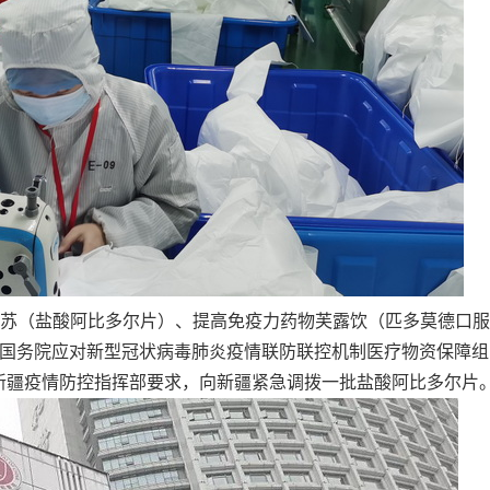
苏（盐酸阿比多尔片）、提高免疫力药物芙露饮（匹多莫德口服
到国务院应对新型冠状病毒肺炎疫情联防联控机制医疗物资保障组
新疆疫情防控指挥部要求，向新疆紧急调拨一批盐酸阿比多尔片