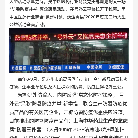
大型活动落幕之际，
吴中区医药行业商会党支部策划的又一场
“防暑防疫并举”惠企惠民活动，在号外云平台拉开了帷幕。
吴
中区医药行业商会“党建引领、药企惠民”2020年度第二场大型
公益活动全面启动。
每年6-9月，是苏州市的高温季节，加上今年新冠病毒肺炎
疫情，企事业单位以及人民群众的防暑、防疫显得格外重要。
“外防输入、内防反弹”
为落实
常态化防控策略，“号
外云”采取“防暑防疫并举”新举措，联合生产防暑防疫优
质产品的有关医药企业，开辟防暑防疫优惠供应通道。
目前推出的防暑防疫产品有：
上海中华药业生产的龙虎
牌“防暑三件套”
（人丹40mg*30S+清凉油3克+风油精