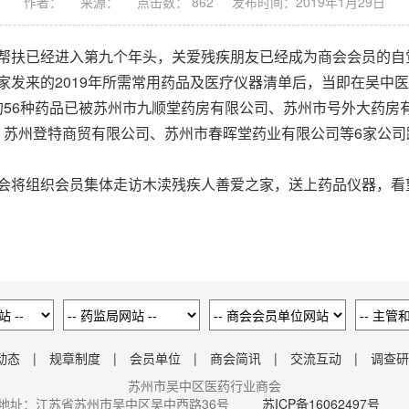
作者：
来源：
点击数： 862
发布时间：2019年1月29日
帮扶已经进入第九个年头，关爱残疾朋友已经成为商会会员的自
发来的2019年所需常用药品及医疗仪器清单后，当即在吴中
56种药品已被苏州市九顺堂药房有限公司、苏州市号外大药房
、苏州登特商贸有限公司、苏州市春晖堂药业有限公司等6家公司
。
会将组织会员集体走访木渎残疾人善爱之家，送上药品仪器，看
动态
|
规章制度
|
会员单位
|
商会简讯
|
交流互动
|
调查研
苏州市吴中区医药行业商会
地址：江苏省苏州市吴中区吴中西路36号
苏ICP备16062497号