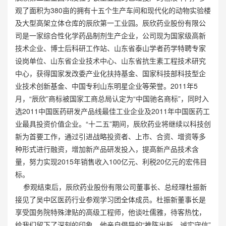
观了面积为380亩的拥有十五个生产车间和现代化的动物实验楼
及大型高架立体仓库的辰欣第一工业园。辰欣药业股份有限公
司是一家综合性化学药品制剂生产企业，公司现为国家级高新
技术企业、博士后科研工作站、山东省泰山学者药学特聘专家
设岗单位、山东省企业技术中心、山东省抗生素工程技术研究
中心，获得国家发改委产业化扶持基金、国家科技部科技型企
业技术创新基金、中国专利山东明星企业等荣誉。2011年5
月，“辰欣”商标被国家工商总局认定为“中国驰名商标”，同时入
选2011中国医药研发产品线最佳工业企业及2011年中国医药工
业最具投资价值企业。“十二五”期间，辰欣药业将继续以科技创
新为首要工作，通过引进战略投资者、上市、合资、增资等多
种形式进行融资，增加新产品研发投入，提高新产品技术含
量，努力实现2015年销售收入100亿元、利税20亿元的宏伟目
标。
参观结束后，辰欣药业股份有限公司董事长、总经理杜振新
接见了吴中区医药行业参观学习团全体成员。杜振新董事长是
享受国务院特殊津贴的高级工程师，他谈吐儒雅，待客热忱，
给我们留下了深刻的印象。他亲自倡导的“推陈出新、诚实守信”