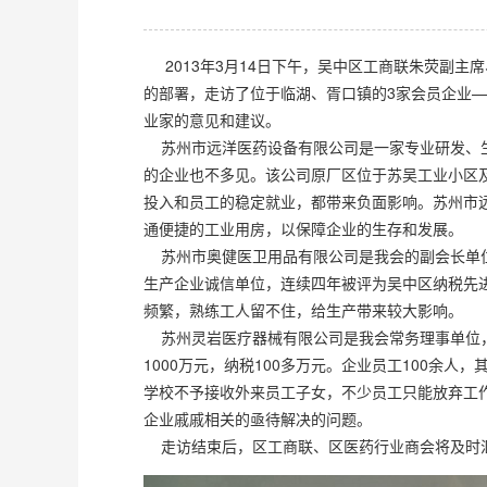
2013年3月14日下午，吴中区工商联朱荧副主
的部署，走访了位于临湖、胥口镇的3家会员企业
业家的意见和建议。
苏州市远洋医药设备有限公司是一家专业研发、生
的企业也不多见。该公司原厂区位于苏吴工业小区
投入和员工的稳定就业，都带来负面影响。苏州市远
通便捷的工业用房，以保障企业的生存和发展。
苏州市奥健医卫用品有限公司是我会的副会长单位
生产企业诚信单位，连续四年被评为吴中区纳税先
频繁，熟练工人留不住，给生产带来较大影响。
苏州灵岩医疗器械有限公司是我会常务理事单位，
1000万元，纳税100多万元。企业员工100余
学校不予接收外来员工子女，不少员工只能放弃工
企业戚戚相关的亟待解决的问题。
走访结束后，区工商联、区医药行业商会将及时汇