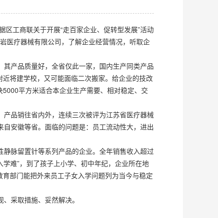
据区工商联关于开展“走百家企业、促转型发展”活动
灵岩医疗器械有限公司，了解企业经营情况，听取企
。其产品质量好，全省仅此一家，国内生产同类产品
附近将建学校，又可能面临二次搬家。给企业的技改
5000平方米适合本企业生产需要、相对稳定、交
。产品销往省内外，连续三次被评为江苏省医疗器械
来自安徽等省。面临的问题是：员工流动性大，进出
性静脉留置针等系列产品的企业。全年销售收入超过
“入学难”，到了孩子上小学、初中年纪，企业所在地
教育部门能把外来员工子女入学问题列为当今与稳定
视、采取措施、妥然解决。