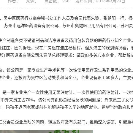
作者：
来源：
点击数： 266
发布时间：2013年3月20日
席、吴中区医药行业商会秘书处工作人员及会员代表朱黎、张朝阳一行，根
——苏州市远洋医药设备有限公司、苏州市奥健医卫用品有限公司、苏州
产制造各类不锈钢制品和洁净设备及药用包装容器的医药行业知名企业
及红庄，因为拆迁，现在厂房租在浦庄杨桥村。但从浦庄的规划情况看，
洋医药设备有限公司朱建明总经理要求：请政府多关心本企业，帮助解决
，该公司是一家专业生产手术包等一次性使用医疗卫生系列用品的企业
进企业，还被评为吴中区劳动关系和谐企业。企业现有职工50多人，主要
是一家专业生产一次性使用无菌注射针、一次性使用溶药注射针、一次
人，其中外来员工占70%。该公司龚凯彬总经理反映的问题是：外来员工子女
作，陪孩子返回老家或前往能解决孩子入学的地区就业。希望当地政府和
总会员企业反映的问题，转达政府及有关部门，推动深入调研、引起重