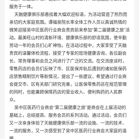
服务于一体。
天融健康俱乐部悬挂着大幅欢迎标语，为活动营造了热烈而
亲切的大家庭氛围。谭福泉院长率全体工作人员以真诚热情的
微笑迎接吴中区医药行业商会贵宾前来参加“第二届健康之旅”活
动。最美旺山村的清新环境、健康俱乐部的舒适氛围，使辛勤
劳动一年的会员们心旷神怡。在活动过程中，大家享受了天融
贵宾的温馨体检流程，接受了专家的现场健康咨询，各位副会
长、常务理事和会员之间进行了广泛的交流。在交流座谈时，
零售药店的会员们反映了市、区医保并轨后遇到的诸如医保药
店禁售精制饮片等新情况，提出了一些建议，希望通过行业商
会提交市、区有关部门研究完善，让医保零售药店在规范管理
的同时，也能兼顾保障药店的营业收入、便利购药的人民群
众。
吴中区医药行业商会“第二届健康之旅”是商会在上届活动的
基础上，总结提高、服务会员的系列活动。通过活动，会员们
又一次亲身体验了天融健康俱乐部一流的设施、一流的技术、
一流的服务，又一次感受到了吴中区医药行业商会大家庭的温
暖。