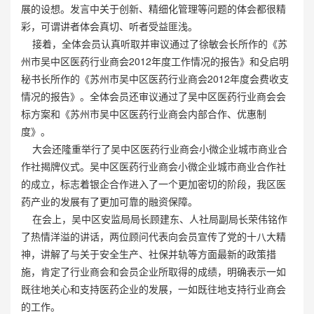
展的设想。发言中关于创新、精细化管理等问题的体会都很精
彩，可谓讲者体会真切、听者受益匪浅。
接着，全体会员认真听取并审议通过了徐敏会长所作的《苏
州市吴中区医药行业商会2012年度工作情况的报告》和殳启明
秘书长所作的《苏州市吴中区医药行业商会2012年度会费收支
情况的报告》。全体会员还审议通过了吴中区医药行业商会会
标方案和《苏州市吴中区医药行业商会内部合作、优惠制
度》。
大会还隆重举行了吴中区医药行业商会小微企业城市商业合
作社揭牌仪式。吴中区医药行业商会小微企业城市商业合作社
的成立，标志着银企合作进入了一个更加密切的阶段，我区医
药产业的发展有了更加可靠的融资保障。
在会上，吴中区安监局局长顾建东、人社局副局长荣伟铭作
了热情洋溢的讲话，两位顾问代表向会员宣传了党的十八大精
神，讲解了与关于安全生产、社保并轨等方面最新的政策措
施，肯定了行业商会和会员企业所取得的成绩，明确表示一如
既往地关心和支持医药企业的发展，一如既往地支持行业商会
的工作。