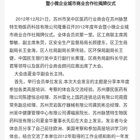
暨小微企业城市商业合作社揭牌仪式
2012年12月21日，苏州市吴中区医药行业商会在苏州脉慧
特生物医药科技有限公司隆重召开2012年度年会暨小微企业城
市商业合作社揭牌仪式。全体会员欢聚一堂。区工商联主席周
黎敏、副主席朱荧，区安全生产监督局局长顾建东，区卫生局
副局长王金海，区人社局副局长荣伟铭，区环保局副局长王
健，中国民生银行吴中支行副行长黄瑾，区商务局副科长华武
君等领导以及医药行业商会顾问应邀出席了大会。
大会由夏金华副会长主持。
首先，举行会员单位发言,本次大会发言的主题是分享本年度
参加各类高层培训、考察的体会及交流经验。苏州康民医药有
限公司陈建恒总经理、苏州雷允上国药连锁总店有限公司周霞
常务副总经理、苏州灵岩医疗器械有限公司龚凯彬总经理、苏
州吴中健康管理中心有限公司谭福泉院长、苏州脉慧特生物医
药科技有限公司夏金华董事长先后在大会上发言。发言者与全
体会员分享了自己前往欧洲、美国考察和参加高层培训学习的
体会，结合交流了本单位2012年取得的工作业绩和新的一年发