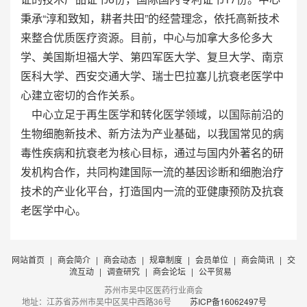
秉承“淳和致知，耕者共田”的经营理念，依托高新技术
来整合优质医疗资源。目前，中心与加拿大多伦多大
学、美国斯坦福大学、第四军医大学、复旦大学、南京
医科大学、西安交通大学、瑞士巴拉塞儿抗衰老医学中
心建立密切的合作关系。
中心立足于再生医学和转化医学领域，以国际前沿的
生物细胞新技术、新方法为产业基础，以我国常见的病
毒性疾病和抗衰老为核心目标，通过与国内外著名的研
发机构合作，共同构建国际一流的基因诊断和细胞治疗
技术的产业化平台，打造国内一流的亚健康预防及抗衰
老医学中心。
网站首页
|
商会简介
|
商会动态
|
规章制度
|
会员单位
|
商会简讯
|
交
流互动
|
调查研究
|
商会论坛
|
公平贸易
苏州市吴中区医药行业商会
地址：江苏省苏州市吴中区吴中西路36号
苏ICP备16062497号