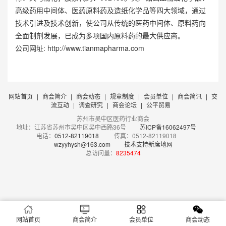
高级药用中间体、医药原料药及造纸化学品等四大领域，通过
技术引进及技术创新，使公司从传统的医药中间体、原料药向
全面制剂发展，已成为多项国内原料药的最大供应商。
公司网址:
http://www.tianmapharma.com
网站首页
|
商会简介
|
商会动态
|
规章制度
|
会员单位
|
商会简讯
|
交
流互动
|
调查研究
|
商会论坛
|
公平贸易
苏州市吴中区医药行业商会
地址：江苏省苏州市吴中区吴中西路36号
苏ICP备16062497号
电话：
0512-82119018
传真：0512-82119018
wzyyhysh@163.com
技术支持新席地网
总访问量：
8235474
网站首页
商会简介
会员单位
商会动态