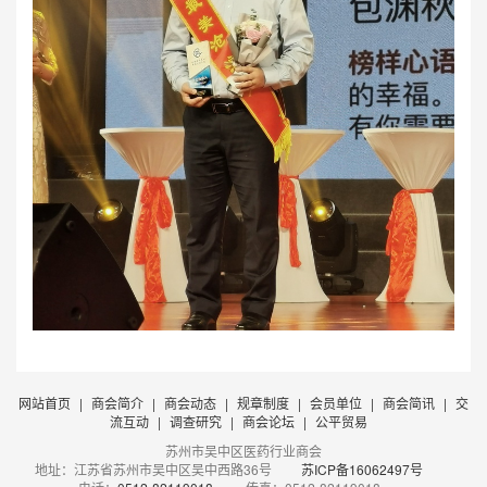
网站首页
|
商会简介
|
商会动态
|
规章制度
|
会员单位
|
商会简讯
|
交
流互动
|
调查研究
|
商会论坛
|
公平贸易
苏州市吴中区医药行业商会
地址：江苏省苏州市吴中区吴中西路36号
苏ICP备16062497号