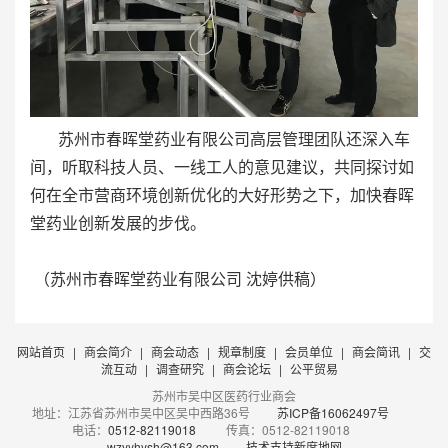
苏州市春晖堂药业有限公司高层管理团队还深入车
间，听取科技人员、一线工人的意见建议，共同探讨如
何在全市营商环境创新优化的大好形势之下，加快春晖
堂药业创新发展的步伐。
（苏州市春晖堂药业有限公司 沈婷供稿）
网站首页
|
商会简介
|
商会动态
|
规章制度
|
会员单位
|
商会简讯
|
交
流互动
|
调查研究
|
商会论坛
|
公平贸易
苏州市吴中区医药行业商会
地址：江苏省苏州市吴中区吴中西路36号
苏ICP备16062497号
电话：
0512-82119018
传真：0512-82119018
wzyyhysh@163.com
技术支持新席地网