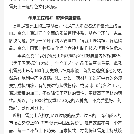
雷允上一道特色文化风景。
传承工匠精神 智造健康精品
质量是雷允上的生存基石，也是广大消费者选择雷允上的理
由。雷允上通过建立全面的质量管理体系，从各个环节一点点
解决问题，把每一个环节纳入管理中，铸就工匠精神，智造精
品。雷允上国家非物质文化遗产六神丸制作技艺代表性传承人
——李英杰说：“我们雷允上始终坚持企业的质量内控标准8%
（优于国家标准10%），生产工艺与产品质量至关重要。拿我
们雷允上已有153年历史的六神丸来说，首先是选购道地药材，
然后在炮制中严格遵循古法。比如，药材加工过程中有的必须
要打成极细粉，有的要进行超微粉碎、或者‘水飞’等各种工艺。
通过精细的加工，不仅降低了药材的毒性，更提高了药材的药
性。所以，每1000粒仅重3.125克的六神丸，不光质量好、药
效好、副作用也小。”
近期，雷允上六神丸又以过硬的品质、过人的口碑和骄人的
市场强势登上2017年“健康中国品牌榜”。唯有这般在每一个产
品、每一个环节上下功夫、追求极致，才能保证雷允上持续焕