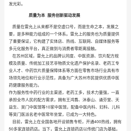
发光彩。
质量为本 服务创新驱动发展
质量在雷允上从来都不是空虚口号，而是生命之本，发展之
要，是多种能力组成的一个体系。雷允上的服务也为质量提供
了重要保证，它构建了实体店、热线、互联网、自媒体服务等
多元化服务平台，真正做到与消费者零距离接触。
在苏州区域，雷允上的品牌认同度、中医资源、饮片配方规
模及质量、传统加工技艺非物质文化遗产保护名录、老药工专
业人才、中药饮片质量保障体系等方面在零售市场行业具有市
场领先地位和行业示范性，具备为广大苏州市民提供优质中医
药健康服务能力。
作为服务性中药行业的主渠道，老药工多，技术力量强，一直
承担全市人民的配方需求，拥有王鸿翥、沐泰山、诵芬堂、天
益生、吴门中医馆等10家中医馆，配备中医内科、妇科、儿科
等吴门医派名老中医常年坐堂，已成为一大特色。
目前，雷允上在全国各地开设销售专柜，开通400热线，拥有
50多家连锁药店。当下，雷允上连锁药店以传统门店为基础，