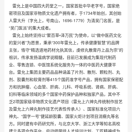
雷允上是中国四大药堂之一，国家首批中华老字号，国家绝
密项目及国家非物质文化遗产拥有者，于1734年始创，其创始
人雷大升（字允上，号南山，1696-1779）为清吴门名医，是
“吴门医派”的集大成者。
雷允上始终坚持以“聚百草•泽万民”为使命，以“做中医药文化
的复兴者”为愿景，秉承“300年雷允上，传承健康智慧”的品牌
主张，恪守“精选道地药材允执其信，虔修丸散膏丹上品为宗”的
祖训，传承发扬温病学说精髓，目前已发展成为集现代制药
业、零售连锁、中医馆系统化服务为一体的中医药大健康平
台。雷允上集团主要药品品种涵盖了片剂、散剂、颗粒剂、丸
剂、胶囊剂和软膏剂等415个国药准字号产品，拥有国家保密配
方和抗肿瘤、心血管、肝病、儿科、呼吸系统、肾病、肝病、
妇科等临床领域的多个国家中药保护品种和独家产品，其中不
乏2项国家级非物质文化遗产项目（雷允上六神丸传统制作技艺
及雷允上六神丸制作技艺代表性传承人）、国家标准化项目六
神丸、“国字一号”健延龄胶囊、国家火炬计划项目消癥丸等名
方。同时建有中药研究所，与北京大学、浙江大学等知名高校
建立多项合作平台，启动师带徒人才培训计划，工匠精神成为