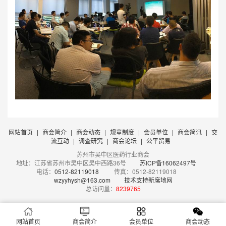
网站首页
|
商会简介
|
商会动态
|
规章制度
|
会员单位
|
商会简讯
|
交
流互动
|
调查研究
|
商会论坛
|
公平贸易
苏州市吴中区医药行业商会
地址：江苏省苏州市吴中区吴中西路36号
苏ICP备16062497号
电话：
0512-82119018
传真：0512-82119018
wzyyhysh@163.com
技术支持新席地网
总访问量：
8239765
网站首页
商会简介
会员单位
商会动态