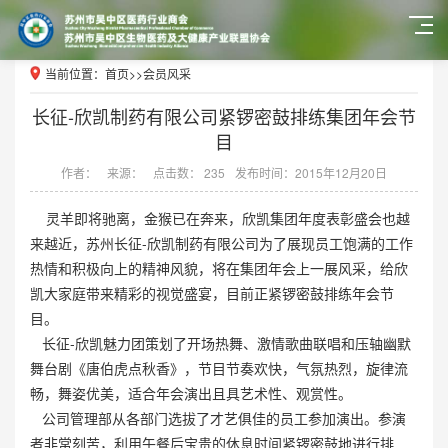
当前位置：
首页
>>
会员风采
长征-欣凯制药有限公司紧锣密鼓排练集团年会节
目
作者：
来源：
点击数： 235
发布时间：2015年12月20日
灵羊即将驰离，金猴已在奔来，欣凯集团年度表彰盛会也越
来越近，苏州长征-欣凯制药有限公司为了展现员工饱满的工作
热情和积极向上的精神风貌，将在集团年会上一展风采，给欣
凯大家庭带来精彩的视觉盛宴，目前正紧锣密鼓排练年会节
目。
长征-欣凯魅力团策划了开场热舞、激情歌曲联唱和压轴幽默
舞台剧《唐伯虎点秋香》，节目节奏欢快，气氛热烈，旋律流
畅，舞姿优美，适合年会演出且具艺术性、观赏性。
公司管理部从各部门选拔了才艺俱佳的员工参加演出。参演
者非常刻苦，利用午餐后宝贵的休息时间紧锣密鼓地进行排