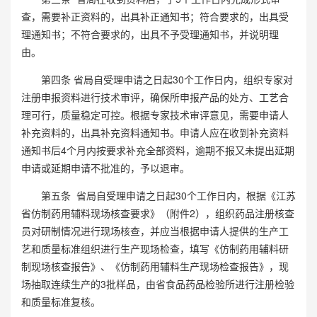
查，需要补正资料的，出具补正通知书；符合要求的，出具受
理通知书；不符合要求的，出具
不予受理通知书，并说明理
由。
第四条 省局自受理申请之日起
30个工作日内
，组织专家对
注册申报资料进行技术审评，确保所申报产品的处方、工艺合
理可行，质量稳定可控。根据专家技术审评意见，需要申请人
补充资料的，出具补充资料通知书。申请人应在收到补充资料
通知书后
4个月内按要求补充全部资料，逾期不报又未提出延期
申请或延期申请不批准的，予以退审。
第五条
省局
自受理申请之日起
30个工作日内
，根据《江苏
省仿制药用辅料现场核查要求》（附件
2），
组织药品注册核查
员对研制情况进行现场核查，并应当根据申请人提供的生产工
艺和质量标准
组织进行生产现场检查，填写
《仿制药用辅料研
制现场核查报告》、《仿制药用辅料生产现场检查报告》，现
场抽取连续生产的
3批样品，由省食品药品检验所进行注册检验
和质量标准复核。