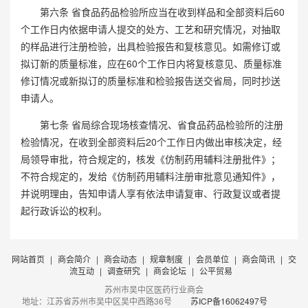
第六条 省食品药品检验所应当在收到样品和全部资料后
60
个工作日内依据申请人提交的处方、工艺和研究情况，
对抽取
的样品进行注册检验，出具检验报告和复核意见。如需修订或
拟订新的质量标准，应在
60
个工作日内将复核意见、质量标准
修订情况或新拟订的质量标准和检验报告送交省局，同时抄送
申请人。
第七条 省局综合现场核查情况、省食品药品检验所的注册
检验情况，在收到全部资料后
20个工作日内做出审核决定，经
局领导审批，符合规定的，核发《
仿制药用辅料注册批件》；
不符合规定的，发给《仿制药用辅料注册审批意见通知件》，
并说明理由，告知申请人享有依法申请复审、行政复议或者提
起行政诉讼的权利。
网站首页
|
商会简介
|
商会动态
|
规章制度
|
会员单位
|
商会简讯
|
交
流互动
|
调查研究
|
商会论坛
|
公平贸易
苏州市吴中区医药行业商会
地址：江苏省苏州市吴中区吴中西路36号
苏ICP备16062497号