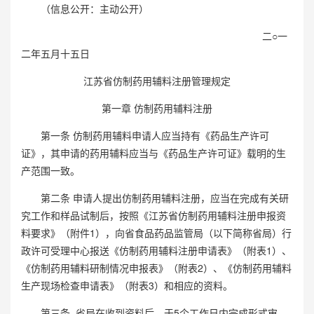
（信息公开：主动公开）
二○一
二年五月十五日
江苏省仿制药用辅料注册管理规定
第一章 仿制药用辅料注册
第一条 仿制药用辅料申请人应当持有《药品生产许可
证》，其申请的药用辅料应当与《药品生产许可证》载明的生
产范围一致。
第二条 申请人提出仿制药用辅料注册，应当在完成有关研
究工作和样品试制后，按照《江苏省仿制药用辅料注册申报资
料要求》（附件
1），向省食品药品监管局（以下简称省局）
行
政许可受理中心报送《仿制药用辅料注册申请表》（附表
1）、
《
仿制药用辅料研制情况申报表》（附表
2）、《
仿制药用辅料
生产现场检查申请表》（附表
3）和相应的资料。
第三条
省局在收到资料后，于
5
个工作日内完成形式审