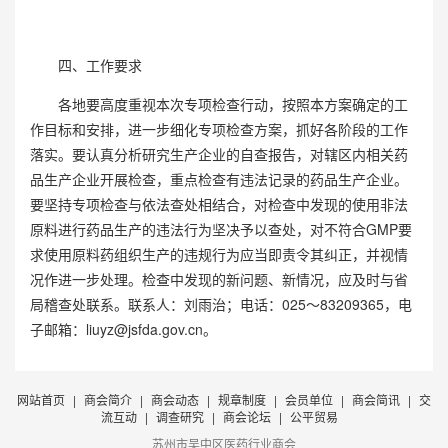
四、工作要求
各地要高度重视本次专项检查行动，按照本方案确定的工
作目标和安排，进一步细化专项检查方案，抓好各阶段的工作
落实。要认真分析研究生产企业的自查报告，对辖区内相关药
品生产企业开展检查，重点检查有违法记录的药品生产企业。
要坚持专项检查与依法查处相结合，对检查中发现的使用非法
原料进行药品生产的违法行为坚决予以查处，对不符合GMP要
求使用原料药组织生产的违规行为应当即责令其纠正，并视情
况作进一步处理。检查中发现的新问题、新情况，应及时与省
局稽查处联系。联系人：刘雨治；电话：025～83209365，电
子邮箱：liuyz@jsfda.gov.cn。
网站首页
|
商会简介
|
商会动态
|
规章制度
|
会员单位
|
商会简讯
|
交
流互动
|
调查研究
|
商会论坛
|
公平贸易
苏州市吴中区医药行业商会