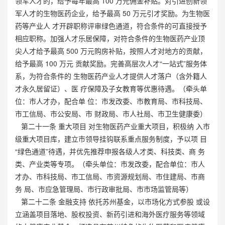
领军人才的，给予每年最高 100 万元佣金补贴。对引进创新领
军人才的生物医药企业，给予最高 50 万元引才奖励。为生物医
药等产业人 才开辟职称评审绿色通道，符合条件的可直接授予
相应职称。加强人才乐居保障，对符合条件的生物医药产业顶
尖人才给予最高 500 万元购房补贴，按照人才对地方的贡献，
给予最高 100 万元 贡献奖励。完善高层次人才“一站式”服务体
系，为符合条件的 生物医药产业人才提供人才落户（含外籍人
才永久居留证）、医 疗保障及子女教育等优惠待遇。（牵头单
位：市人才办，配合单 位：市发改委、市教育局、市科技局、
市工信局、市公安局、市 财政局、市人社局、市卫生健康委）
第二十一条 重大项目 对生物医药产业重大项目，积极纳 入市
级重大项目库，建立市领导挂钩联系重点服务制度，予以项 目
“绿色通道”待遇，并优先推荐申报各级人才类、科技类、商 务
类、产业类等专项。（牵头单位：市发改委，配合单位：市人
才办、市科技局、市工信局、市资源规划局、市住建局、市商
务 局、市应急管理局、市行政审批局、市市场监管局等）
第二十二条 金融支持 依托苏州基金，以市场化方式参股 或设
立涵盖项目落地、股权投资、新药引进和海外医疗服务等领域