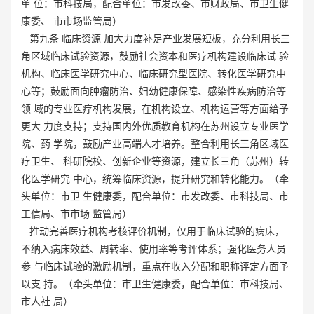
单 位：市科技局，配合单位：市发改委、市财政局、市卫生健
康委、 市市场监管局）
第九条 临床资源 加大力度补足产业发展短板，充分利用长三
角区域临床试验资源，鼓励社会资本和医疗机构建设临床试 验
机构、临床医学研究中心、临床研究型医院、转化医学研究中
心等；鼓励面向肿瘤防治、妇幼健康保障、感染性疾病防治等
领 域的专业医疗机构发展，在机构设立、机构运营等方面给予
更大 力度支持；支持国内外优质教育机构在苏州设立专业医学
院、药 学院，鼓励产业高端人才培养。整合利用长三角区域医
疗卫生、 科研院校、创新企业等资源，建立长三角（苏州）转
化医学研究 中心，统筹临床资源，提升研究和转化能力。（牵
头单位：市卫 生健康委，配合单位：市发改委、市科技局、市
工信局、市市场 监管局）
推动完善医疗机构考核评价机制，仅用于临床试验的病床，
不纳入病床效益、周转率、使用率等考评体系；强化医务人员
参 与临床试验的激励机制，重点在收入分配和职称评定方面予
以支 持。（牵头单位：市卫生健康委，配合单位：市科技局、
市人社 局）