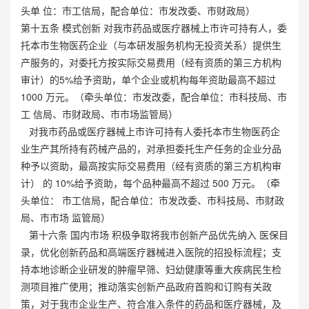
头单 位：市工信局，配合单位：市发改委、市财政局）
第十五条 模式创新 对我市药品或医疗器械上市许可持有人，委
托本市生物医药企业（与本研发服务机构无投资关系）提供生
产服务的，对委托方按实际交易费用（经有资质的第三方机构
审计）的5%给予资助，单个企业或机构每年资助最高不超过
1000 万元。（牵头单位：市发改委，配合单位：市科技局、市
工 信局、市财政局、市市场监管局）
对我市药品或医疗器械上市许可持有人委托本市生物医药企
业生产其所持有药械产品的，对承担委托生产任务的企业分品
种予以资助，最高按实际交易费用（经有资质的第三方机构审
计） 的 10%给予资助，每个品种最高不超过 500 万元。（牵
头单位： 市工信局，配合单位：市发改委、市科技局、市财政
局、市市场 监管局）
第十六条 国内市场 积极争取将我市创新产品优先纳入 医保目
录，优化创新药品和高端医疗器械进入医院的招投标流程；支
持本地诊断企业研发的肿瘤早筛、妇幼健康等重大疾病民生检
测项目推广使用；推动落实创新产品政府首购和订购有关政
策，对于我市企业生产、符合准入条件的药品和医疗器械，及