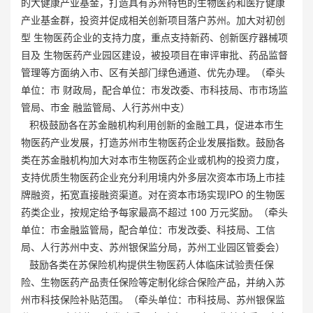
的大健康产业基金，打造具有苏州特色的生物医药和医疗健康
产业基金群，投资并促成相关创新项目落户苏州。加大对初创
型 生物医药企业的支持力度，重点支持新药、创新医疗器械项
目及 生物医药产业园区建设，被投项目在审评审批、药品监督
管理等方面纳入市、区有关部门绿色通道、优先办理。（牵头
单位：市 财政局，配合单位：市发改委、市科技局、市市场监
管局、市金 融监管局、人行苏州中支）
积极鼓励各在苏金融机构利用创新的金融工具，促进本市生
物医药产业发展，打造苏州市生物医药企业发展指数。鼓励各
类在苏金融机构加大对本市生物医药企业或机构的投资力度，
支持优质生物医药企业充分利用境内外多层次资本市场上市挂
牌融资，拓宽直接融资渠道。对在资本市场实现IPO 的生物医
药类企业，按规定给予每家最高不超过 100 万元奖励。（牵头
单位：市金融监管局，配合单位：市发改委、科技局、工信
局、人行苏州中支、苏州银保监分局，苏州工业园区管委会）
鼓励各类在苏保险机构提供生物医药人体临床试验责任保
险、生物医药产品责任保险等定制化综合保险产品，并纳入苏
州市科技保险补贴范围。（牵头单位：市科技局、苏州银保监