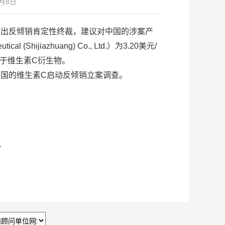
月8日
orm）作出反倾销肯定性终裁，建议对中国的涉案产
jiazhuang) Co., Ltd.）为3.20美元/
用于维生素C衍生物。
进口自中国的维生素C启动反倾销立案调查。
r