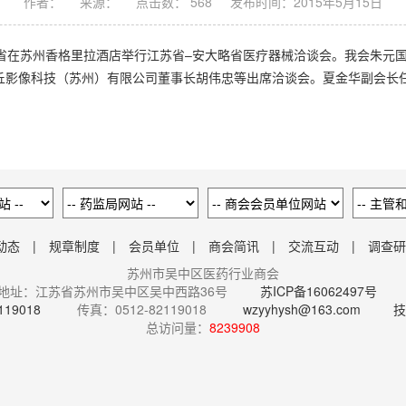
作者：
来源：
点击数： 568
发布时间：2015年5月15日
大略省在苏州香格里拉酒店举行江苏省–安大略省医疗器械洽谈会。我会朱元
丘影像科技（苏州）有限公司董事长胡伟忠等出席洽谈会。夏金华副会长
动态
|
规章制度
|
会员单位
|
商会简讯
|
交流互动
|
调查研
苏州市吴中区医药行业商会
地址：江苏省苏州市吴中区吴中西路36号
苏ICP备16062497号
119018
传真：0512-82119018
wzyyhysh@163.com
技
总访问量：
8239908