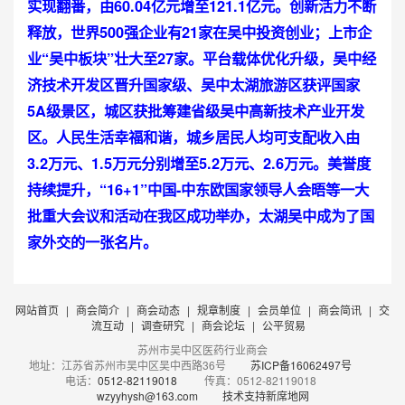
实现翻番，由60.04亿元增至121.1亿元。创新活力不断
释放，世界500强企业有21家在吴中投资创业；上市企
业“吴中板块”壮大至27家。平台载体优化升级，吴中经
济技术开发区晋升国家级、吴中太湖旅游区获评国家
5A级景区，城区获批筹建省级吴中高新技术产业开发
区。人民生活幸福和谐，城乡居民人均可支配收入由
3.2万元、1.5万元分别增至5.2万元、2.6万元。美誉度
持续提升，“16+1”中国-中东欧国家领导人会晤等一大
批重大会议和活动在我区成功举办，太湖吴中成为了国
家外交的一张名片。
网站首页
|
商会简介
|
商会动态
|
规章制度
|
会员单位
|
商会简讯
|
交
流互动
|
调查研究
|
商会论坛
|
公平贸易
苏州市吴中区医药行业商会
地址：江苏省苏州市吴中区吴中西路36号
苏ICP备16062497号
电话：
0512-82119018
传真：0512-82119018
wzyyhysh@163.com
技术支持新席地网