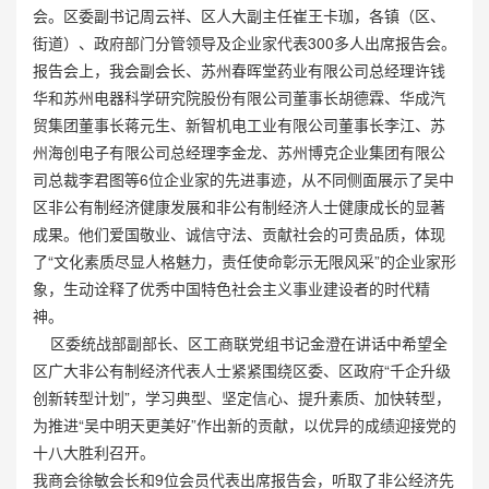
会。区委副书记周云祥、区人大副主任崔王卡珈，各镇（区、
街道）、政府部门分管领导及企业家代表300多人出席报告会。
报告会上，我会副会长、苏州春晖堂药业有限公司总经理许钱
华和苏州电器科学研究院股份有限公司董事长胡德霖、华成汽
贸集团董事长蒋元生、新智机电工业有限公司董事长李江、苏
州海创电子有限公司总经理李金龙、苏州博克企业集团有限公
司总裁李君图等6位企业家的先进事迹，从不同侧面展示了吴中
区非公有制经济健康发展和非公有制经济人士健康成长的显著
成果。他们爱国敬业、诚信守法、贡献社会的可贵品质，体现
了“文化素质尽显人格魅力，责任使命彰示无限风采”的企业家形
象，生动诠释了优秀中国特色社会主义事业建设者的时代精
神。
区委统战部副部长、区工商联党组书记金澄在讲话中希望全
区广大非公有制经济代表人士紧紧围绕区委、区政府“千企升级
创新转型计划”，学习典型、坚定信心、提升素质、加快转型，
为推进“吴中明天更美好”作出新的贡献，以优异的成绩迎接党的
十八大胜利召开。
我商会徐敏会长和9位会员代表出席报告会，听取了非公经济先