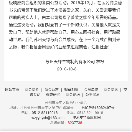
极响应商会组织的各类公益活动。2015年12月，在医药商会秘
书长的带领下我们走进了木渎善爱之家，关心、关爱需要我们
帮助的残疾人士，由本公司捐赠了善爱之家全年所需的药品。
通过这次活动，我们对爱有了一个新的认识，关爱他人就是关
爱自己，帮助他人就是帮助自己，用心去回报社会，用行动感
动世界。我们苏州天绿与商会共成长，在下一个九载百期到来
之际，我们相信会用更好的业绩来汇报商会，汇报社会！
苏州天绿生物制药有限公司 林根
2016-10-8
网站首页
|
商会简介
|
商会动态
|
规章制度
|
会员单位
|
商会简讯
|
交
流互动
|
调查研究
|
商会论坛
|
公平贸易
苏州市吴中区医药行业商会
地址：江苏省苏州市吴中区吴中西路36号
苏ICP备16062497号
电话：
0512-82119018
传真：0512-82119018
wzyyhysh@163.com
技术支持新席地网
总访问量：
8237738