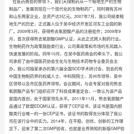
在医药商会的带领下，我们天绿制药从一个租地生产的生物
制品厂，发展到现在一个现代化的生物制药厂，同时拥有苏州
和山东两家企业，总资产达3亿元。2007年7月，我公司结束租
地生产的历史，正式搬入位于吴中经济开发区河东工业园的新
厂。2009年3月，获得熊去氧胆酸产品的注册批件；2009年9
月，首次获得熊去氧胆酸GMP认证，从此正式跨入制药行业。
生物制药作为政策鼓励类行业，公司乘政策和市场的东风踏入
快速发展的阶段。同年10月，在吴中医药商会的牵头下，我公
司承担了由中国医药协会生化与生物技术药物专业委员会主
办，我公司独家承办的第六届全国SOD学术研讨会，到会的有
中国生物制药界的权威人士、中科院院士、苏州市领导、吴中
区领导以及市区医药界领导。会议期间，与会专家对我司熊去
氧胆酸产品专门组织召开了科技成果鉴定会，一致认为该产品
是国内首创，处于国家领先水平。2011年11月，熊去氧胆酸产
品通过了欧盟EDQM认证，获得了CEP证书，该证书是国内胆
酸类行业唯一的一张CEP证书，该证书的取得充分体现了我公
司在该行业中的实力。2014年，在平稳、创优、创新的工作理
念下，迎来了第二次GMP验收，也就是业界熟知的新版GMP验