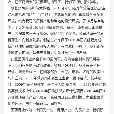
收，在医药商会的积极帮助指导下，我们又顺利通过验收。
随着公司的不断做大做强，2010年初，陆其华总经理提出“主
动出击抢占市场”。当年6月，陆总率队前往山东禹城考察投资
环境，结合我司的原料产地和当地的投资环境，于10月与当地
签订了计划投资3亿元的项目合同书。目前，该项目已正式投
产，为配套苏州天绿做强、做精提供了保障。公司从单一的原
料药生产向制剂发展，制剂生产车间于2012年正式组建完成，
待产品注册完成后即可投入生产。在陆总的带领下，我们正在
不断扩大市场，延伸产业链，引领细分行业的发展。
在区医药行业商会多年的帮助下，在商会会刊的资讯引导
下，我们积极响应政府政策，紧抓利好项目，多年来在科技、
经信、商务条线上，在国家部委、省厅、市局、区局的政策中
均有立项。2009年获苏州市新型工业化（循环经济）扶持项
目，2009年获科技部中小型企业创新基金项目，2010年获江苏
省高新技术企业，2012年获科技部火炬计划项目，2014年获江
苏省循环经济产业化项目。商会为企业出谋划策、为企业营造
投资环境，与企业同命运、同呼吸。
医药行业作为一个阳光产业、健康产业、为民产业，我们积