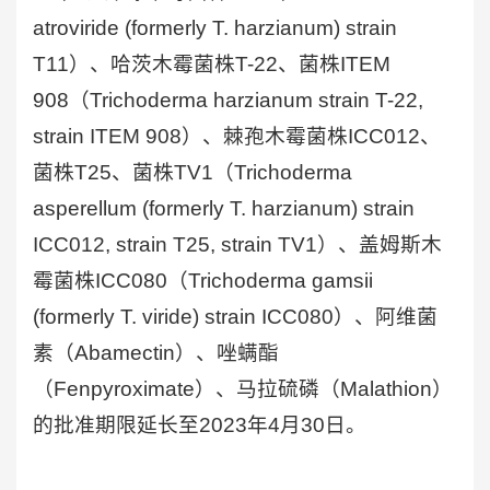
atroviride (formerly T. harzianum) strain
T11）、哈茨木霉菌株T-22、菌株ITEM
908（Trichoderma harzianum strain T-22,
strain ITEM 908）、棘孢木霉菌株ICC012、
菌株T25、菌株TV1（Trichoderma
asperellum (formerly T. harzianum) strain
ICC012, strain T25, strain TV1）、盖姆斯木
霉菌株ICC080（Trichoderma gamsii
(formerly T. viride) strain ICC080）、阿维菌
素（Abamectin）、唑螨酯
（Fenpyroximate）、马拉硫磷（Malathion）
的批准期限延长至2023年4月30日。