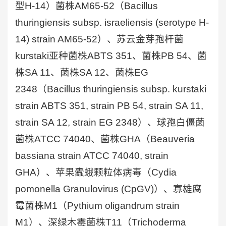
型H-14）菌株AM65-52（Bacillus
thuringiensis subsp. israeliensis (serotype H-
14) strain AM65-52）、苏云金芽孢杆菌
kurstaki亚种菌株ABTS 351、菌株PB 54、菌
株SA 11、菌株SA 12、菌株EG
2348（Bacillus thuringiensis subsp. kurstaki
strain ABTS 351, strain PB 54, strain SA 11,
strain SA 12, strain EG 2348）、球孢白僵菌
菌株ATCC 74040、菌株GHA（Beauveria
bassiana strain ATCC 74040, strain
GHA）、苹果蠹蛾颗粒体病毒（Cydia
pomonella Granulovirus (CpGV)）、寡雄腐
霉菌株M1（Pythium oligandrum strain
M1）、深绿木霉菌株T11（Trichoderma