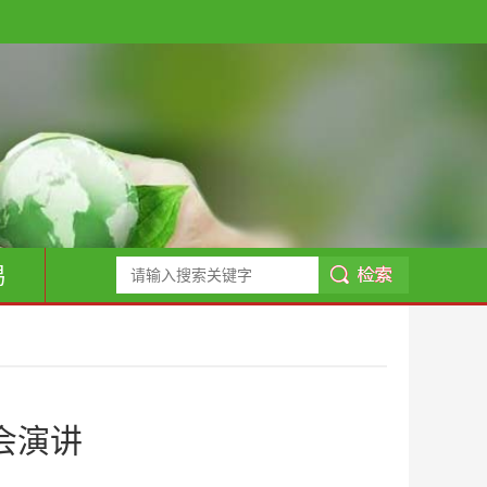
易
会演讲