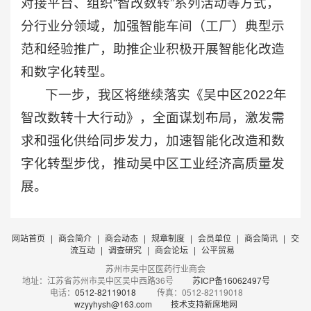
对接平台、组织“智改数转”系列活动等方式，
分行业分领域，加强智能车间（工厂）典型示
范和经验推广，助推企业积极开展智能化改造
和数字化转型。
下一步，我区将继续落实《吴中区2022年
智改数转十大行动》，全面谋划布局，激发需
求和强化供给同步发力，加速智能化改造和数
字化转型步伐，推动吴中区工业经济高质量发
展。
网站首页
|
商会简介
|
商会动态
|
规章制度
|
会员单位
|
商会简讯
|
交
流互动
|
调查研究
|
商会论坛
|
公平贸易
苏州市吴中区医药行业商会
地址：江苏省苏州市吴中区吴中西路36号
苏ICP备16062497号
电话：
0512-82119018
传真：0512-82119018
wzyyhysh@163.com
技术支持新席地网