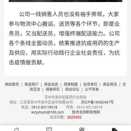
公司一线销售人员也没有袖手旁观，大家
参与物流中心搬运、送货等各个环节，即是业
务员，又当配送员，增强终端配送能力。公司
各个条线全面动员，统筹推进抗疫用药的生产
及供应，用实际行动践行企业社会责任，为抗
击疫情做贡献。
网站首页
|
商会简介
|
商会动态
|
规章制度
|
会员单位
|
商会简讯
|
交
流互动
|
调查研究
|
商会论坛
|
公平贸易
苏州市吴中区医药行业商会
地址：江苏省苏州市吴中区吴中西路36号
苏ICP备16062497号
电话：
0512-82119018
传真：0512-82119018
wzyyhysh@163.com
技术支持新席地网
总访问量：
8229452