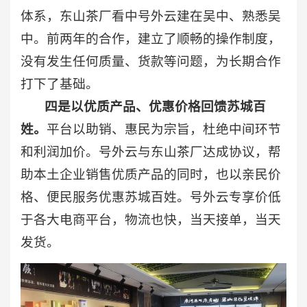
体系，东山茶厂看中号外云建在吴中、熟悉吴
中。前两年的合作，建立了顺畅的操作制度，
没有发生任何质量、货款等问题，为长期合作
打下了基础。
四是以优质产品、优惠价格回馈苏城百
姓。
平台以助销、惠民为宗旨，杜绝中间环节
和利润加价。号外云与东山茶厂达成协议，帮
助本土企业销售优质产品的同时，也以亲民价
格、便民服务优惠苏城百姓。号外云专享价低
于各大电商平台，物流也快，当天接单，当天
发货。