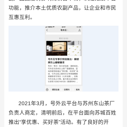
功能，推介本土优质农副产品，让企业和市民
互惠互利。
2021年3月，号外云平台与苏州东山茶厂
负责人商定，清明前后，在平台面向苏城百姓
推出“享优惠、买好茶”活动。有了良好的开