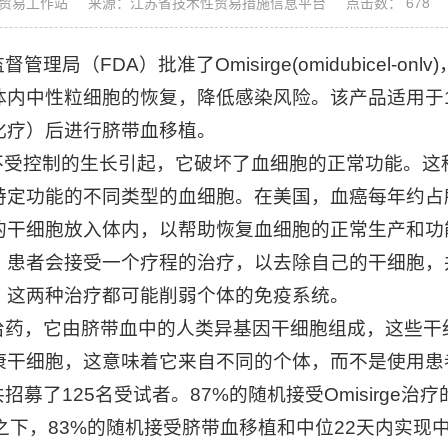
贸易工作站
来源：江苏省技术性贸易措施信息平台
点击数： 678
局（FDA）批准了Omisirge(omidubicel-o
体内中性粒细胞的恢复，降低感染风险。该产品适用于
化疗）后进行脐带血移植。
控制的生长引起，它破坏了血细胞的正常功能。这
特定功能的不同类型的血细胞。在美国，血癌每年约占
的干细胞放入体内，以帮助恢复血细胞的正常生产和功
，患者会接受一个疗程的治疗，以去除自己的干细胞，
，这两种治疗都可能削弱个体的免疫系统。
式给药，它由脐带血中的人类异基因干细胞组成，这些
康干细胞，这意味着它来自不同的个体，而不是使用患
招募了125名受试者。87%的随机接受Omisirge
下，83%的随机接受脐带血移植和中位22天内实现中